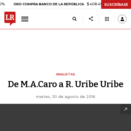
$ 408.498,97
+$ 8.753,81
+2,
ORO COMPRA BANCO DE LA REPÚBLICA
SUSCRÍBASE
ANALISTAS
De M.A.Caro a R. Uribe Uribe
martes, 30 de agosto de 2016