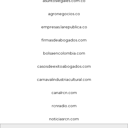
asuntoslegales.com.co
agronegocios.co
empresas.larepublica.co
firmasdeabogados.com
bolsaencolombia.com
casosdeexitoabogados.com
carnavalindustriacultural.com
canalrcn.com
rcnradio.com
noticiasrcn.com