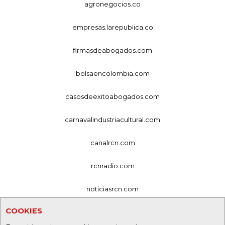
agronegocios.co
empresas.larepublica.co
firmasdeabogados.com
bolsaencolombia.com
casosdeexitoabogados.com
carnavalindustriacultural.com
canalrcn.com
rcnradio.com
noticiasrcn.com
COOKIES
lafm.com.co