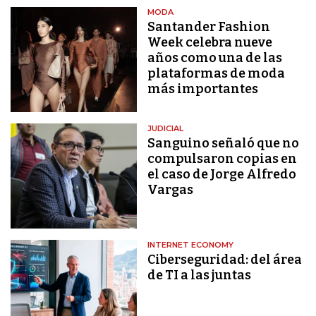
MODA
Santander Fashion
Week celebra nueve
años como una de las
plataformas de moda
más importantes
JUDICIAL
Sanguino señaló que no
compulsaron copias en
el caso de Jorge Alfredo
Vargas
INTERNET ECONOMY
Ciberseguridad: del área
de TI a las juntas