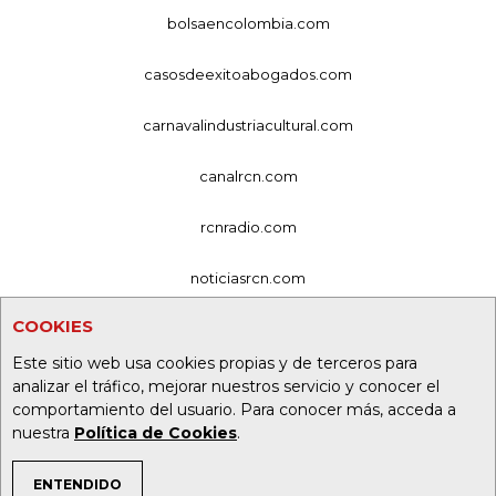
bolsaencolombia.com
casosdeexitoabogados.com
carnavalindustriacultural.com
canalrcn.com
rcnradio.com
noticiasrcn.com
COOKIES
lafm.com.co
Este sitio web usa cookies propias y de terceros para
alerta.com.co
analizar el tráfico, mejorar nuestros servicio y conocer el
comportamiento del usuario. Para conocer más, acceda a
deportesrcn.com
nuestra
Política de Cookies
.
ENTENDIDO
Organización Ardila Lülle - oal.com.co