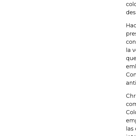
col
des
Hac
pre
con
la 
que
emb
Com
ant
Chr
com
Col
emp
las