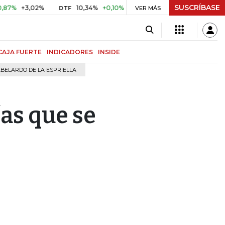
SUSCRÍBASE
+3,02%
10,34%
+0,10%
+0,98%
$ 416,91
+$ 0,05
+0,
DTF
VER MÁS
UVR
CAJA FUERTE
INDICADORES
INSIDE
BELARDO DE LA ESPRIELLA
s que se