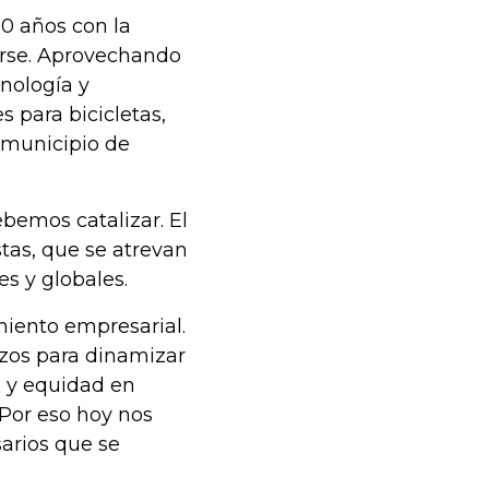
60 años con la
arse. Aprovechando
nología y
 para bicicletas,
l municipio de
ebemos catalizar. El
as, que se atrevan
es y globales.
miento empresarial.
rzos para dinamizar
d y equidad en
 Por eso hoy nos
arios que se