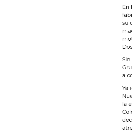
En 
fab
su 
maq
mot
Dos
Sin
Gru
a c
Ya 
Nue
la 
Col
dec
atr