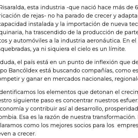
Risaralda, esta industria -que nació hace más de 
ricación de rejas- no ha parado de crecer y adapt
capacidad instalada y la importación de nueva tec
uinaria, ha trascendido de la producción de partes
os y automóviles a la industria aeronáutica. En e
quebradas, ya ni siquiera el cielo es un límite.
 duda, el país está en un punto de inflexión que d
po Bancóldex está buscando compañías, como est
ompetir y ganar en mercados nacionales, regional
identificamos los elementos que detonan el creci
stro siguiente paso es concentrar nuestros esfue
economía y contribuir así al desarrollo, prosperida
ombia. Esa es la razón de nuestra transformación.
laramos como los mejores socios para los empres
even a crecer.