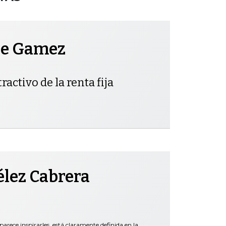
pe Gamez
ractivo de la renta fija
élez Cabrera
parece inspirarles, está claramente definida en la