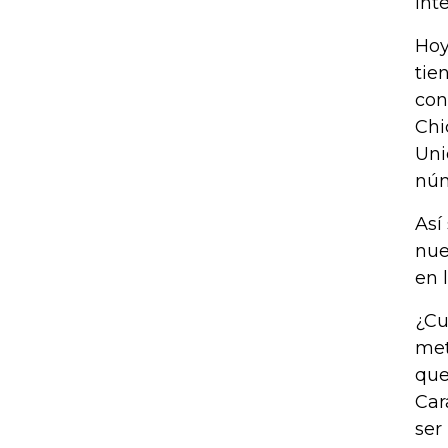
int
Hoy
tie
con
Chi
Uni
núm
Así
nue
en 
¿Cu
met
que
Car
ser