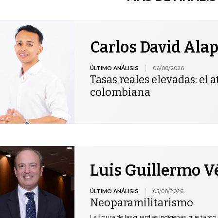
Carlos David Ala
ÚLTIMO ANÁLISIS
06/08/2026
Tasas reales elevadas: el at
colombiana
Luis Guillermo V
ÚLTIMO ANÁLISIS
05/08/2026
Neoparamilitarismo
La figura de las guardias indígenas, que tanto 