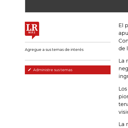
El 
apu
Con
de 
Agregue a sus temas de interés
La 
neg
Administre sus temas
ing
Los
pio
ten
vis
La 