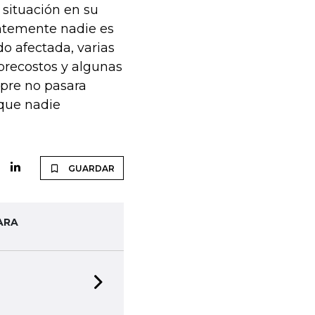
 situación en su
ntemente nadie es
o afectada, varias
brecostos y algunas
mpre no pasara
que nadie
GUARDAR
ARA
Next slide