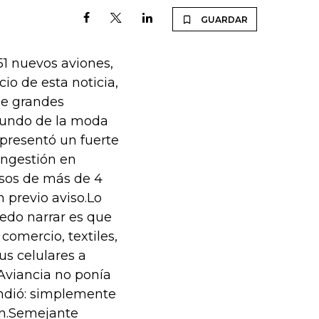
GUARDAR
1 nuevos aviones,
io de esta noticia,
de grandes
 mundo de la moda
 presentó un fuerte
ongestión en
sos de más de 4
n previo aviso.Lo
uedo narrar es que
comercio, textiles,
us celulares a
Aviancia no ponía
endió: simplemente
ón.Semejante