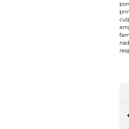
por
pri
cul
emp
fam
nad
res