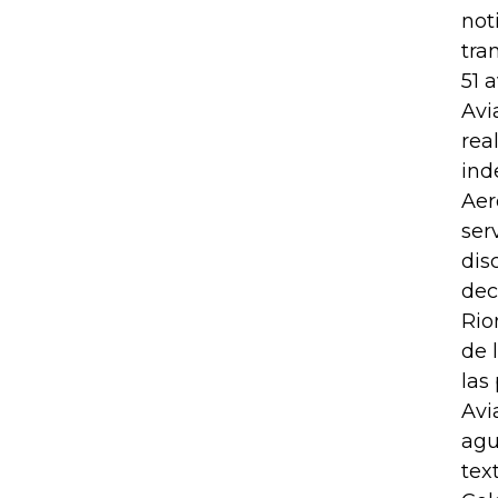
not
tra
51 
Avi
rea
ind
Aer
ser
dis
dec
Rio
de 
las
Avi
agu
tex