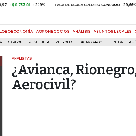
8.753,81
+2,19%
29,66%
+0,87%
TASA DE USURA CRÉDITO CONSUMO
LOBOECONOMÍA
AGRONEGOCIOS
ANÁLISIS
ASUNTOS LEGALES
ÍA
CARBÓN
VENEZUELA
PETRÓLEO
GRUPO ARGOS
EBITDA
AMÉ
ANALISTAS
¿Avianca, Rionegro,
Aerocivil?