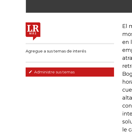
El 
mos
en 
emp
Agregue a sus temas de interés
atr
ret
Administre sus temas
Bog
hor
cue
alt
con
int
sol
le 