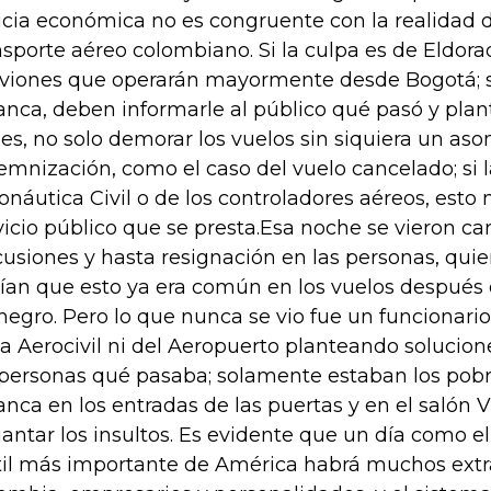
icia económica no es congruente con la realidad d
nsporte aéreo colombiano. Si la culpa es de Eldor
aviones que operarán mayormente desde Bogotá; si
anca, deben informarle al público qué pasó y plan
les, no solo demorar los vuelos sin siquiera un as
emnización, como el caso del vuelo cancelado; si l
onáutica Civil o de los controladores aéreos, esto 
vicio público que se presta.Esa noche se vieron car
cusiones y hasta resignación en las personas, qui
ían que esto ya era común en los vuelos después 
negro. Pero lo que nunca se vio fue un funcionario
la Aerocivil ni del Aeropuerto planteando solucio
 personas qué pasaba; solamente estaban los po
anca en los entradas de las puertas y en el salón 
antar los insultos. Es evidente que un día como el 
til más importante de América habrá muchos extr