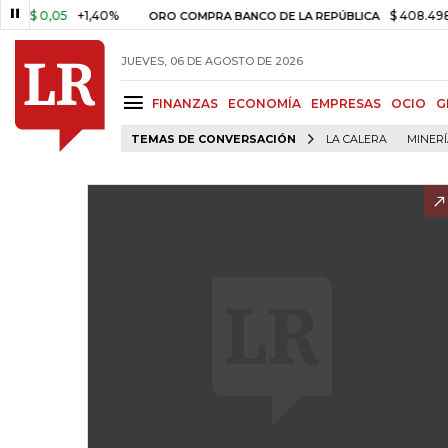
05
+1,40%
$ 408.498,97
+$ 
ORO COMPRA BANCO DE LA REPÚBLICA
JUEVES, 06 DE AGOSTO DE 2026
FINANZAS
ECONOMÍA
EMPRESAS
OCIO
G
TEMAS DE CONVERSACIÓN
LA CALERA
MINER