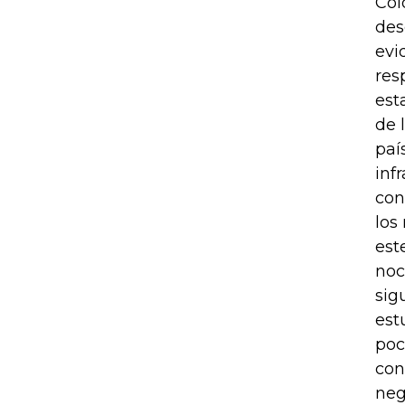
Col
des
evi
res
est
de 
paí
inf
con
los
est
noc
sig
est
poc
con
neg