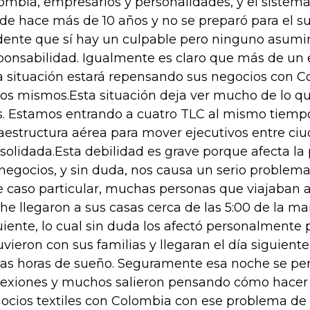
ombia, empresarios y personalidades, y el sistema
de hace más de 10 años y no se preparó para el su
dente que sí hay un culpable pero ninguno asumi
ponsabilidad. Igualmente es claro que más de un e
a situación estará repensando sus negocios con Co
los mismos.Esta situación deja ver mucho de lo qu
s. Estamos entrando a cuatro TLC al mismo tiempo 
raestructura aérea para mover ejecutivos entre ci
solidada.Esta debilidad es grave porque afecta la
 negocios, y sin duda, nos causa un serio problem
e caso particular, muchas personas que viajaban a 
he llegaron a sus casas cerca de las 5:00 de la m
uiente, lo cual sin duda los afectó personalmente
uvieron con sus familias y llegaran el día siguiente
as horas de sueño. Seguramente esa noche se p
exiones y muchos salieron pensando cómo hacer 
ocios textiles con Colombia con ese problema de 