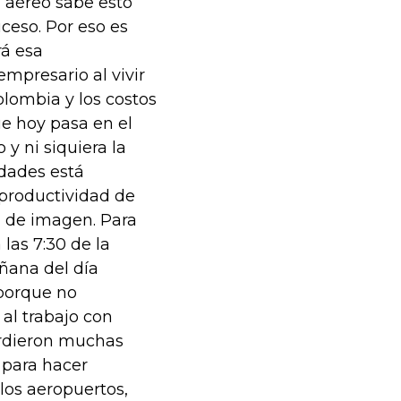
 aéreo sabe esto
ceso. Por eso es
rá esa
mpresario al vivir
lombia y los costos
e hoy pasa en el
y ni siquiera la
udades está
 productividad de
a de imagen. Para
las 7:30 de la
añana del día
 porque no
 al trabajo con
erdieron muchas
para hacer
los aeropuertos,