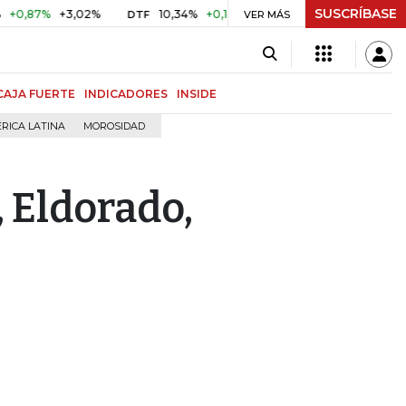
SUSCRÍBASE
+3,02%
10,34%
+0,10%
+0,98%
$ 416,91
+$ 0,05
DTF
VER MÁS
UVR
CAJA FUERTE
INDICADORES
INSIDE
RICA LATINA
MOROSIDAD
 Eldorado,