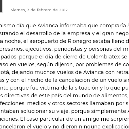
viernes, 3 de febrero de 2012
mismo día que Avianca informaba que compraría 5
trando el desarrollo de la empresa y el gran negoc
la noche, el aeropuerto de Rionegro estaba lleno 
resarios, ejecutivos, periodistas y personas del
apados, porque el día de cierre de Colombiatex se
raso en vuelos, según dijeron, por problemas de c
otá, dejando muchos vuelos de Avianca con retra
as y con el hecho de la cancelación de un vuelo si
nto porque fue víctima de la situación y lo que p
as directivas de este país del mundo de alimentos, 
fecciones, medios y otros sectores llamaban por s
entaban solucionar su viaje, porque simplemente 
uciones. El caso particular de un amigo me sorpr
cancelaron el vuelo y no dieron ninguna explicaci