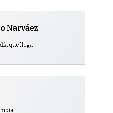
to Narváez
día que llega
lombia