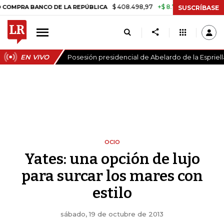
$ 408.498,97
+$ 8.753,81
+2,19%
ANCO DE LA REPÚBLICA
TASA D
SUSCRÍBASE
EN VIVO
Posesión presidencial de Abelardo de la Espriell
OCIO
Yates: una opción de lujo
para surcar los mares con
estilo
sábado, 19 de octubre de 2013