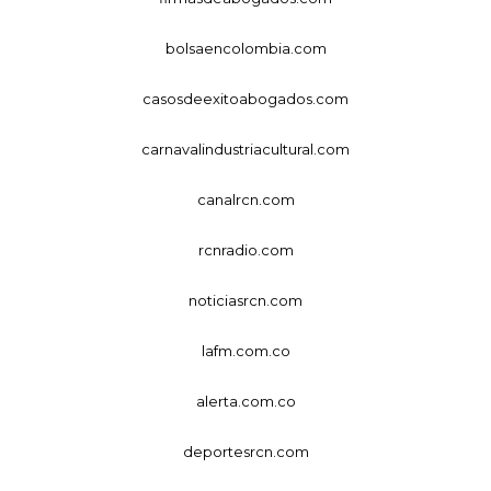
bolsaencolombia.com
casosdeexitoabogados.com
carnavalindustriacultural.com
canalrcn.com
rcnradio.com
noticiasrcn.com
lafm.com.co
alerta.com.co
deportesrcn.com