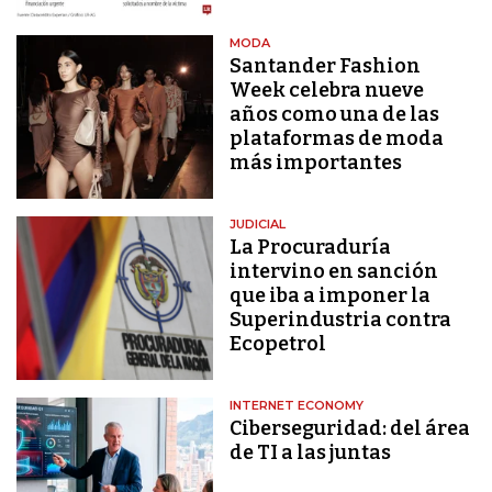
MODA
Santander Fashion
Week celebra nueve
años como una de las
plataformas de moda
más importantes
JUDICIAL
La Procuraduría
intervino en sanción
que iba a imponer la
Superindustria contra
Ecopetrol
INTERNET ECONOMY
Ciberseguridad: del área
de TI a las juntas