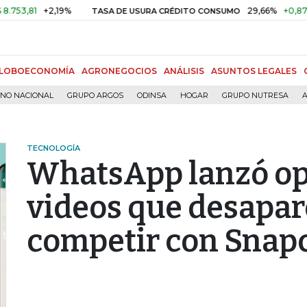
81
+2,19%
29,66%
+0,87%
+3,
TASA DE USURA CRÉDITO CONSUMO
LOBOECONOMÍA
AGRONEGOCIOS
ANÁLISIS
ASUNTOS LEGALES
RNO NACIONAL
GRUPO ARGOS
ODINSA
HOGAR
GRUPO NUTRESA
A
TECNOLOGÍA
WhatsApp lanzó opc
videos que desapar
competir con Snap