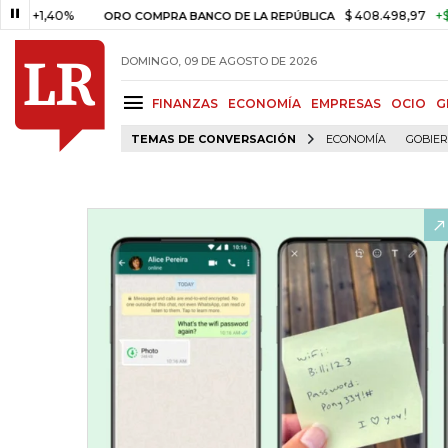
,40%
$ 408.498,97
+$ 8.753,
ORO COMPRA BANCO DE LA REPÚBLICA
DOMINGO, 09 DE AGOSTO DE 2026
FINANZAS
ECONOMÍA
EMPRESAS
OCIO
G
TEMAS DE CONVERSACIÓN
ECONOMÍA
GOBIE