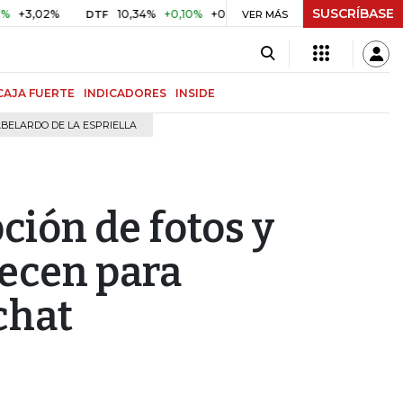
SUSCRÍBASE
02%
10,34%
+0,10%
+0,98%
$ 417,01
+$ 0,05
+0,01
DTF
UVR
VER MÁS
CAJA FUERTE
INDICADORES
INSIDE
BELARDO DE LA ESPRIELLA
ión de fotos y
ecen para
chat