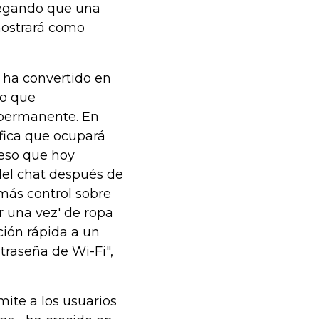
regando que una
mostrará como
e ha convertido en
lo que
 permanente. En
fica que ocupará
 eso que hoy
del chat después de
 más control sobre
r una vez' de ropa
ión rápida a un
raseña de Wi-Fi",
mite a los usuarios