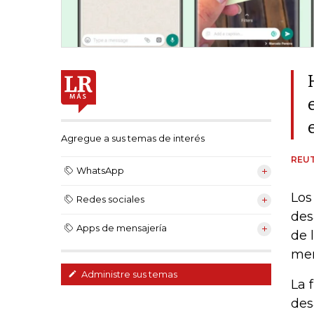
Agregue a sus temas de interés
REU
WhatsApp
Los
Redes sociales
des
Apps de mensajería
de 
men
Administre sus temas
La 
des