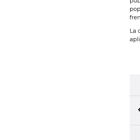
pub
pop
fre
La 
apl