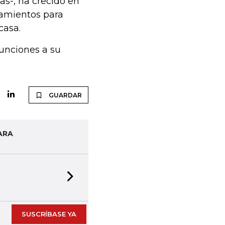
as-, ha crecido en
namientos para
casa.
unciones a su
GUARDAR
ARA
Next slide
SUSCRÍBASE YA