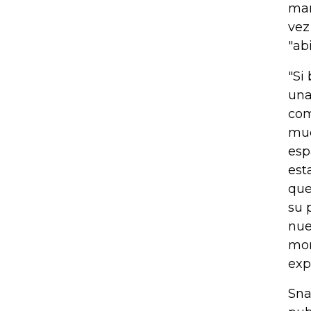
mar
vez
"abi
"Si
una
com
muc
esp
est
que
su 
nue
mom
exp
Sna