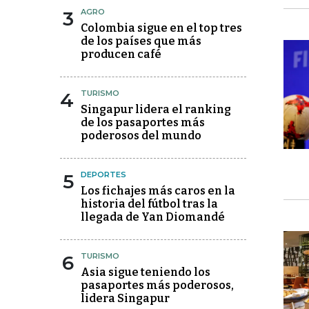
3
AGRO
Colombia sigue en el top tres
de los países que más
producen café
4
TURISMO
Singapur lidera el ranking
de los pasaportes más
poderosos del mundo
5
DEPORTES
Los fichajes más caros en la
historia del fútbol tras la
llegada de Yan Diomandé
6
TURISMO
Asia sigue teniendo los
pasaportes más poderosos,
lidera Singapur