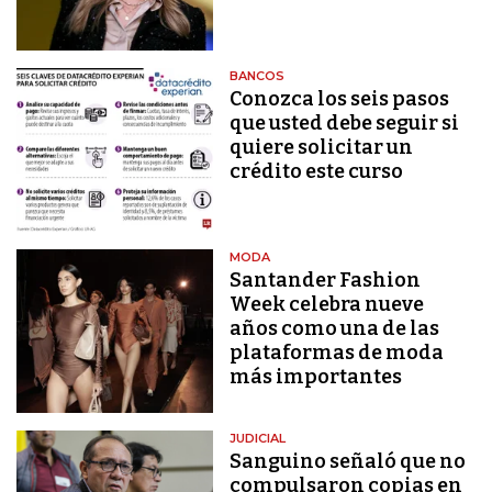
BANCOS
Conozca los seis pasos
que usted debe seguir si
quiere solicitar un
crédito este curso
MODA
Santander Fashion
Week celebra nueve
años como una de las
plataformas de moda
más importantes
JUDICIAL
Sanguino señaló que no
compulsaron copias en