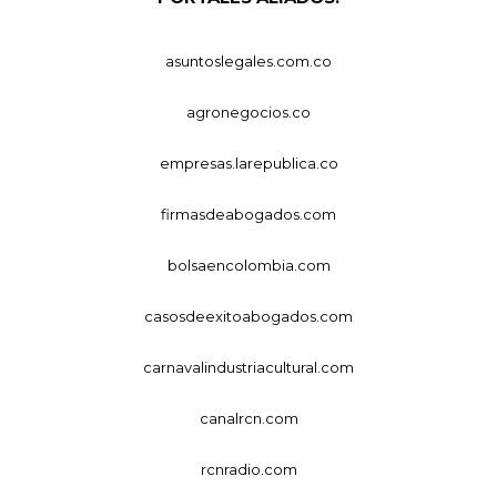
asuntoslegales.com.co
agronegocios.co
empresas.larepublica.co
firmasdeabogados.com
bolsaencolombia.com
casosdeexitoabogados.com
carnavalindustriacultural.com
canalrcn.com
rcnradio.com