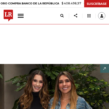
$ 408.498,97
+$ 8.753,81
+2,19%
 BANCO DE LA REPÚBLICA
TASA
SUSCRÍBASE