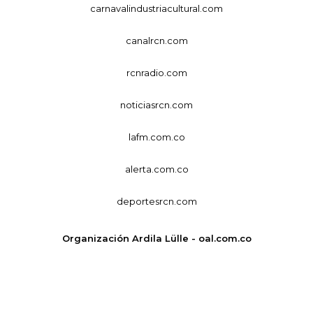
carnavalindustriacultural.com
canalrcn.com
rcnradio.com
noticiasrcn.com
lafm.com.co
alerta.com.co
deportesrcn.com
Organización Ardila Lülle - oal.com.co