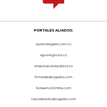
PORTALES ALIADOS:
asuntoslegales.com.co
agronegocios.co
empresas.larepublica.co
firmasdeabogados.com
bolsaencolombia.com
casosdeexitoabogados.com