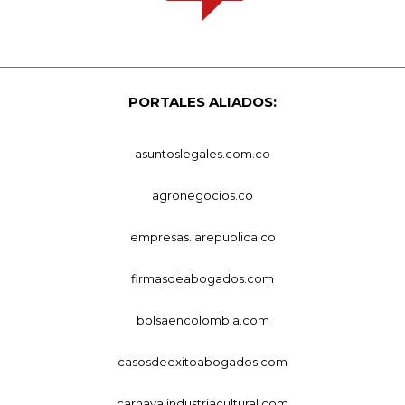
PORTALES ALIADOS:
asuntoslegales.com.co
agronegocios.co
empresas.larepublica.co
firmasdeabogados.com
bolsaencolombia.com
casosdeexitoabogados.com
carnavalindustriacultural.com