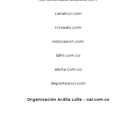
canalrcn.com
rcnradio.com
noticiasrcn.com
lafm.com.co
alerta.com.co
deportesrcn.com
Organización Ardila Lülle - oal.com.co