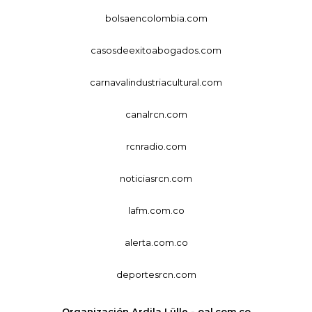
bolsaencolombia.com
casosdeexitoabogados.com
carnavalindustriacultural.com
canalrcn.com
rcnradio.com
noticiasrcn.com
lafm.com.co
alerta.com.co
deportesrcn.com
Organización Ardila Lülle - oal.com.co