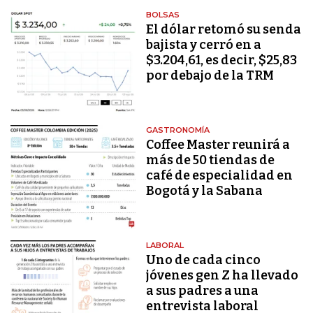
BOLSAS
El dólar retomó su senda
bajista y cerró en a
$3.204,61, es decir, $25,83
por debajo de la TRM
GASTRONOMÍA
Coffee Master reunirá a
más de 50 tiendas de
café de especialidad en
Bogotá y la Sabana
LABORAL
Uno de cada cinco
jóvenes gen Z ha llevado
a sus padres a una
entrevista laboral