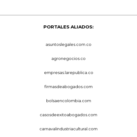
PORTALES ALIADOS:
asuntoslegales.com.co
agronegocios.co
empresas.larepublica.co
firmasdeabogados.com
bolsaencolombia.com
casosdeexitoabogados.com
carnavalindustriacultural.com