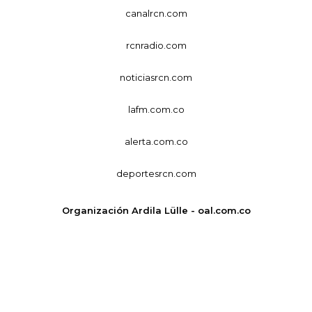
canalrcn.com
rcnradio.com
noticiasrcn.com
lafm.com.co
alerta.com.co
deportesrcn.com
Organización Ardila Lülle - oal.com.co