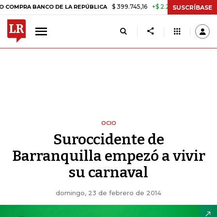
$ 399.745,16
+$ 2.295,71
+0,58%
A BANCO DE LA REPÚBLICA
TASA
SUSCRÍBASE
OCIO
Suroccidente de
Barranquilla empezó a vivir
su carnaval
domingo, 23 de febrero de 2014