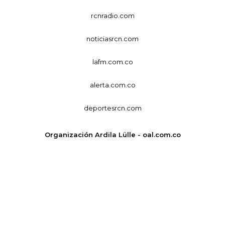
rcnradio.com
noticiasrcn.com
lafm.com.co
alerta.com.co
deportesrcn.com
Organización Ardila Lülle - oal.com.co