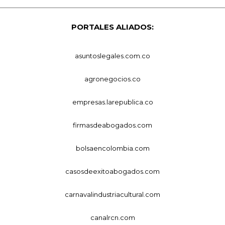
PORTALES ALIADOS:
asuntoslegales.com.co
agronegocios.co
empresas.larepublica.co
firmasdeabogados.com
bolsaencolombia.com
casosdeexitoabogados.com
carnavalindustriacultural.com
canalrcn.com