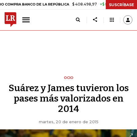
$ 408.498,97
+$ 8.753,81
+2,19%
A BANCO DE LA REPÚBLICA
TAS
SUSCRÍBASE
OCIO
Suárez y James tuvieron los
pases más valorizados en
2014
martes, 20 de enero de 2015