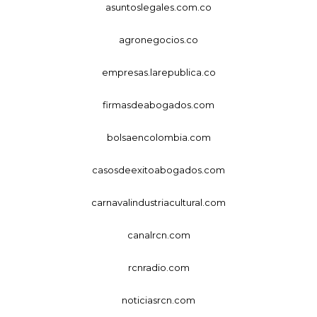
asuntoslegales.com.co
agronegocios.co
empresas.larepublica.co
firmasdeabogados.com
bolsaencolombia.com
casosdeexitoabogados.com
carnavalindustriacultural.com
canalrcn.com
rcnradio.com
noticiasrcn.com