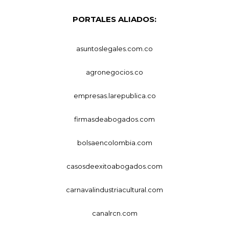
PORTALES ALIADOS:
asuntoslegales.com.co
agronegocios.co
empresas.larepublica.co
firmasdeabogados.com
bolsaencolombia.com
casosdeexitoabogados.com
carnavalindustriacultural.com
canalrcn.com