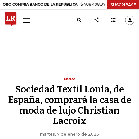
$ 408.498,97
+$ 8.753,81
+2,19%
MPRA BANCO DE LA REPÚBLICA
T
SUSCRÍBASE
MODA
Sociedad Textil Lonia, de
España, comprará la casa de
moda de lujo Christian
Lacroix
martes, 7 de enero de 2025