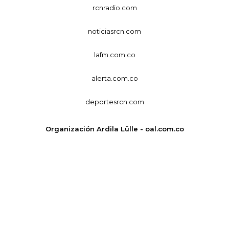
rcnradio.com
noticiasrcn.com
lafm.com.co
alerta.com.co
deportesrcn.com
Organización Ardila Lülle - oal.com.co