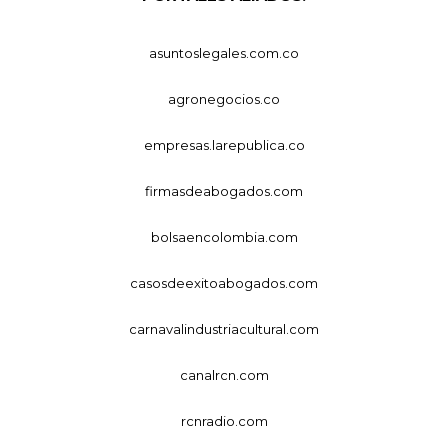
asuntoslegales.com.co
agronegocios.co
empresas.larepublica.co
firmasdeabogados.com
bolsaencolombia.com
casosdeexitoabogados.com
carnavalindustriacultural.com
canalrcn.com
rcnradio.com