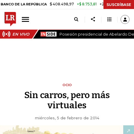
$ 408.498,97
+$ 8.753,81
+2,19%
A REPÚBLICA
TASA DE USURA C
SUSCRÍBASE
EN VIVO
Posesión presidencial de Abelardo De 
OCIO
Sin carros, pero más
virtuales
miércoles, 5 de febrero de 2014