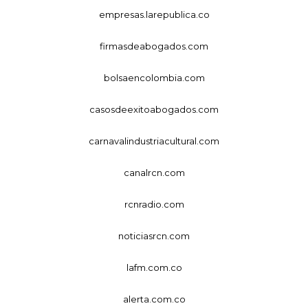
empresas.larepublica.co
firmasdeabogados.com
bolsaencolombia.com
casosdeexitoabogados.com
carnavalindustriacultural.com
canalrcn.com
rcnradio.com
noticiasrcn.com
lafm.com.co
alerta.com.co