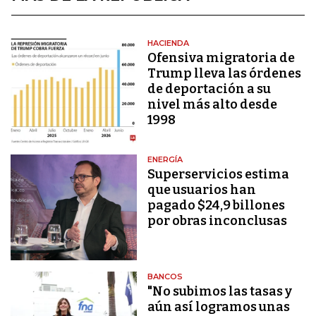
HACIENDA
Ofensiva migratoria de
Trump lleva las órdenes
de deportación a su
nivel más alto desde
1998
ENERGÍA
Superservicios estima
que usuarios han
pagado $24,9 billones
por obras inconclusas
BANCOS
"No subimos las tasas y
aún así logramos unas