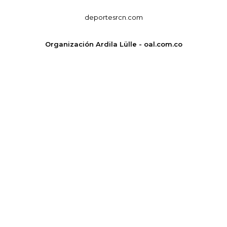
deportesrcn.com
Organización Ardila Lülle - oal.com.co