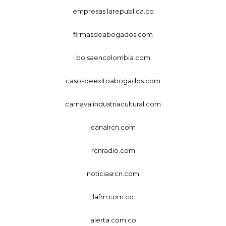
empresas.larepublica.co
firmasdeabogados.com
bolsaencolombia.com
casosdeexitoabogados.com
carnavalindustriacultural.com
canalrcn.com
rcnradio.com
noticiasrcn.com
lafm.com.co
alerta.com.co