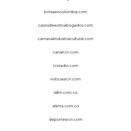
bolsaencolombia.com
casosdeexitoabogados.com
carnavalindustriacultural.com
canalrcn.com
rcnradio.com
noticiasrcn.com
lafm.com.co
alerta.com.co
deportesrcn.com