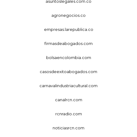
asuntoslegales.com.co
agronegocios.co
empresas.larepublica.co
firmasdeabogados.com
bolsaencolombia.com
casosdeexitoabogados.com
carnavalindustriacultural.com
canalrcn.com
rcnradio.com
noticiasrcn.com