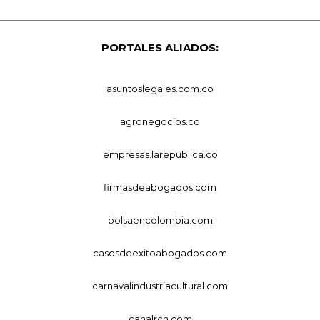
PORTALES ALIADOS:
asuntoslegales.com.co
agronegocios.co
empresas.larepublica.co
firmasdeabogados.com
bolsaencolombia.com
casosdeexitoabogados.com
carnavalindustriacultural.com
canalrcn.com