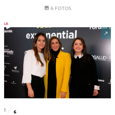
6 FOTOS
LR
1
6