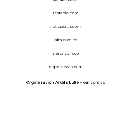
rcnradio.com
noticiasrcn.com
lafm.com.co
alerta.com.co
deportesrcn.com
Organización Ardila Lülle - oal.com.co