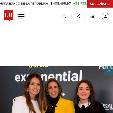
$ 408.498,97
+$ 8.753,81
+2,19%
E LA REPÚBLICA
TASA DE USUR
SUSCRÍBASE