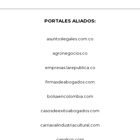
PORTALES ALIADOS:
asuntoslegales.com.co
agronegocios.co
empresas.larepublica.co
firmasdeabogados.com
bolsaencolombia.com
casosdeexitoabogados.com
carnavalindustriacultural.com
canalrcn.com