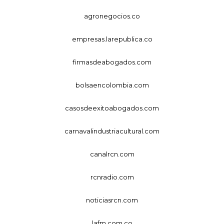
agronegocios.co
empresas.larepublica.co
firmasdeabogados.com
bolsaencolombia.com
casosdeexitoabogados.com
carnavalindustriacultural.com
canalrcn.com
rcnradio.com
noticiasrcn.com
lafm.com.co