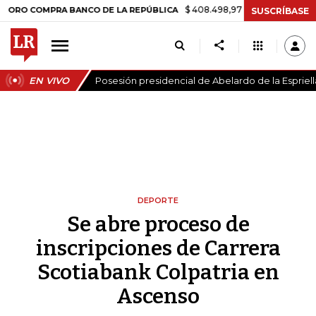
$ 408.498,97
+$ 8.753,81
+2,19%
MPRA BANCO DE LA REPÚBLICA
SUSCRÍBASE
EN VIVO
Posesión presidencial de Abelardo de la Espriell
DEPORTE
Se abre proceso de
inscripciones de Carrera
Scotiabank Colpatria en
Ascenso