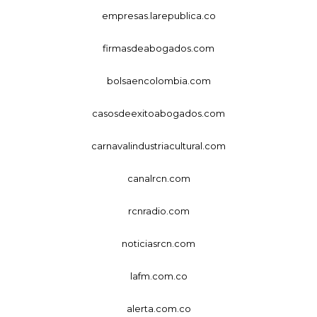
empresas.larepublica.co
firmasdeabogados.com
bolsaencolombia.com
casosdeexitoabogados.com
carnavalindustriacultural.com
canalrcn.com
rcnradio.com
noticiasrcn.com
lafm.com.co
alerta.com.co