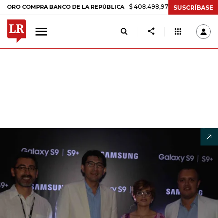
$ 408.498,97
+$ 8.753,81
+2,19%
MPRA BANCO DE LA REPÚBLICA
T
SUSCRÍBASE