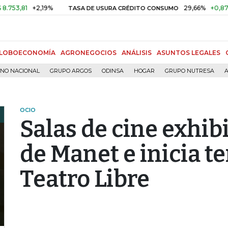
1
+2,19%
29,66%
+0,87%
+3,
TASA DE USURA CRÉDITO CONSUMO
LOBOECONOMÍA
AGRONEGOCIOS
ANÁLISIS
ASUNTOS LEGALES
RNO NACIONAL
GRUPO ARGOS
ODINSA
HOGAR
GRUPO NUTRESA
A
OCIO
Salas de cine exhib
de Manet e inicia t
Teatro Libre