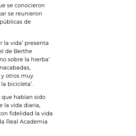
ue se conocieron
gar se reunieron
 públicas de
 la vida’ presenta
el de Berthe
no sobre la hierba’
 inacabadas,
o y otros muy
a bicicleta’.
s que habían sido
la vida diaria,
n fidelidad la vida
la Real Academia