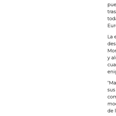
pue
tra
tod
Eur
La 
des
Mor
y a
cua
eni
“Ma
sus
com
mod
de 