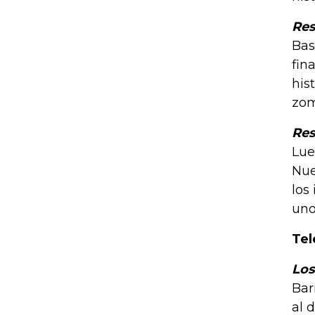
Res
Bas
fin
his
zom
Res
Lue
Nue
los
uno
Tel
Los
Bar
al 