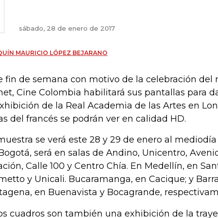
sábado, 28 de enero de 2017
UÍN MAURICIO LÓPEZ BEJARANO
e fin de semana con motivo de la celebración del n
et, Cine Colombia habilitará sus pantallas para da
exhibición de la Real Academia de las Artes en Lo
as del francés se podrán ver en calidad HD.
muestra se verá este 28 y 29 de enero al mediodía 
Bogotá, será en salas de Andino, Unicentro, Aveni
ación, Calle 100 y Centro Chía. En Medellín, en Sant
metto y Unicali. Bucaramanga, en Cacique; y Barra
tagena, en Buenavista y Bocagrande, respectiva
os cuadros son también una exhibición de la trayect