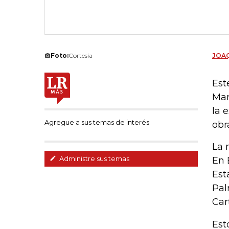
Foto:
Cortesía
JOAQ
Est
Man
la 
Agregue a sus temas de interés
obr
La 
Administre sus temas
En 
Est
Pal
Car
Est