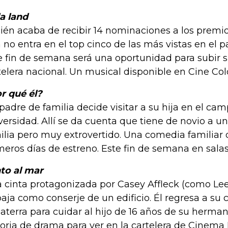
la land
ién acaba de recibir 14 nominaciones a los premi
 no entra en el top cinco de las más vistas en el 
e fin de semana será una oportunidad para subir 
telera nacional. Un musical disponible en Cine Co
r qué él?
padre de familia decide visitar a su hija en el cam
versidad. Allí se da cuenta que tiene de novio a u
ilia pero muy extrovertido. Una comedia familiar 
meros días de estreno. Este fin de semana en sala
to al mar
 cinta protagonizada por Casey Affleck (como Le
baja como conserje de un edificio. Él regresa a su
laterra para cuidar al hijo de 16 años de su herman
toria de drama para ver en la cartelera de Cinema 