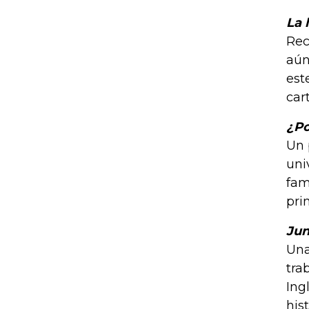
La 
Rec
aún
est
car
¿Po
Un 
uni
fam
pri
Jun
Una
tra
Ing
his