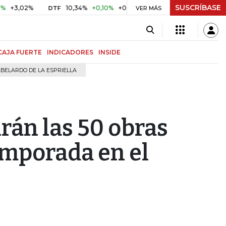
SUSCRÍBASE
02%
10,34%
+0,10%
+0,98%
$ 416,96
+$ 0,05
+0,01%
DTF
UVR
VER MÁS
CAJA FUERTE
INDICADORES
INSIDE
BELARDO DE LA ESPRIELLA
irán las 50 obras
emporada en el