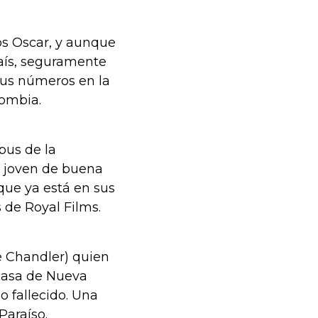
os Oscar, y aunque
país, seguramente
sus números en la
lombia.
pus de la
n joven de buena
que ya está en sus
s de Royal Films.
e Chandler) quien
 casa de Nueva
o fallecido. Una
Paraíso.