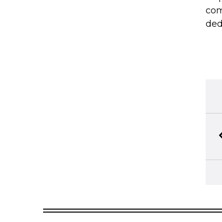
com
ded