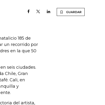
GUARDAR
atalicio 185 de
r un recorrido por
ndres en la que 50
en seis ciudades.
da Chile, Gran
afé. Cali, en
nquilla y
mente.
oria del artista,