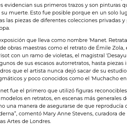
s evidencian sus primeros trazos y son pinturas q
s su muerte. Esto fue posible porque en un solo lu
as las piezas de diferentes colecciones privadas y
opa.
exposición que lleva como nombre ‘Manet. Retratar
de obras maestras como el retrato de Émile Zola, 
isot con un ramo de violetas, el magistral ‘Desayu
lgunos de sus escasos autorretratos, hasta piezas
dros que el artista nunca dejó sacar de su estudi
gmáticos y poco conocidos como el ‘Muchacho en l
net fue el primero que utilizó figuras reconocible
 modelos en retratos, en escenas más generales de 
o una manera de asegurarse de que reproducía co
erna”, comentó Mary Anne Stevens, curadora de 
las Artes de Londres.