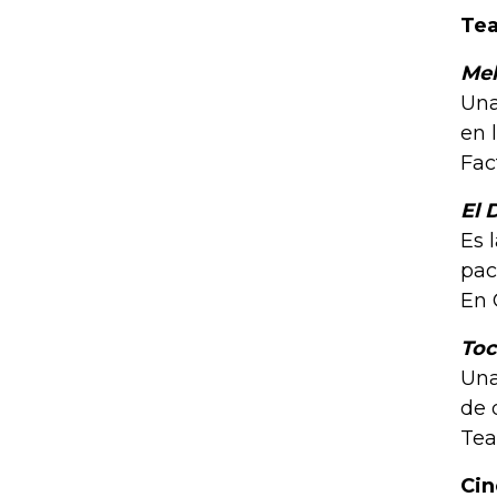
Tea
Mel
Una
en 
Fac
El 
Es 
pac
En 
Toc
Una
de 
Tea
Ci