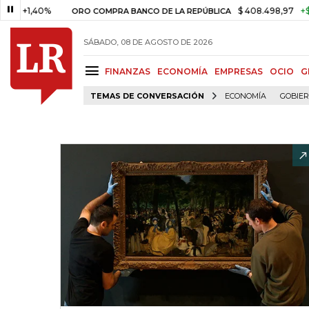
,40%
$ 408.498,97
+$ 8.753,8
ORO COMPRA BANCO DE LA REPÚBLICA
SÁBADO, 08 DE AGOSTO DE 2026
FINANZAS
ECONOMÍA
EMPRESAS
OCIO
G
TEMAS DE CONVERSACIÓN
ECONOMÍA
GOBIE