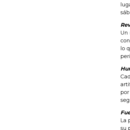
lug
sáb
Rev
Un 
con
lo 
per
Hu
Cad
art
por
seg
Fue
La 
su 