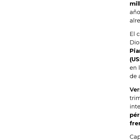
mil
año
alr
El 
Dio
Pia
(US
en 
de 
Ver
tri
int
pér
fre
Cap