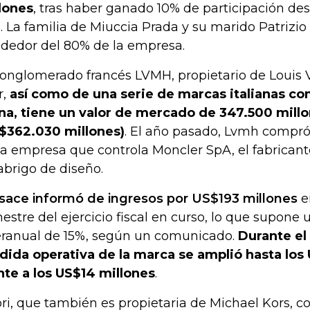
lones
, tras haber ganado 10% de participación des
. La familia de Miuccia Prada y su marido Patrizio 
ededor del 80% de la empresa.
conglomerado francés LVMH, propietario de Louis V
r,
así como de una serie de marcas italianas co
na, tiene un valor de mercado de 347.500 mill
$362.030 millones)
. El año pasado, Lvmh compró
la empresa que controla Moncler SpA, el fabricant
abrigo de diseño.
sace informó de ingresos por US$193 millones
en
mestre del ejercicio fiscal en curso, lo que supone
eranual de 15%, según un comunicado.
Durante el
dida operativa de la marca se amplió hasta los 
nte a los US$14 millones
.
ri, que también es propietaria de Michael Kors, co