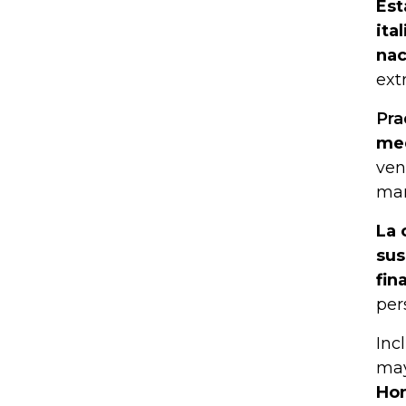
Est
ita
nac
ext
Pra
med
ven
mar
La 
sus
fin
per
Inc
may
Hon