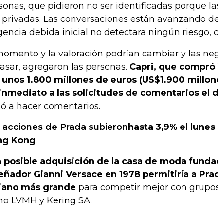
sonas, que pidieron no ser identificadas porque l
 privadas. Las conversaciones están avanzando d
igencia debida inicial no detectara ningún riesgo, d
momento y la valoración podrían cambiar y las ne
casar, agregaron las personas.
Capri, que compró
 unos 1.800 millones de euros (US$1.900 millon
inmediato a las solicitudes de comentarios el
ó a hacer comentarios.
 acciones de Prada subieron
hasta 3,9% el lunes
ng Kong
.
 posible adquisición de la casa de moda fundad
eñador Gianni Versace en 1978 permitiría a Pra
liano más grande
para competir mejor con grupos
o LVMH y Kering SA.