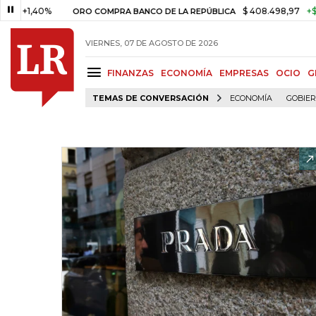
40%
$ 408.498,97
+$ 8.753,81
ORO COMPRA BANCO DE LA REPÚBLICA
VIERNES, 07 DE AGOSTO DE 2026
FINANZAS
ECONOMÍA
EMPRESAS
OCIO
G
TEMAS DE CONVERSACIÓN
ECONOMÍA
GOBIE