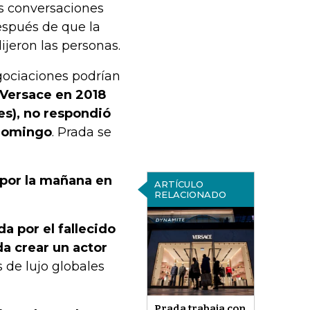
as conversaciones
espués de que la
ijeron las personas.
gociaciones podrían
 Versace en 2018
es), no respondió
 domingo
. Prada se
 por la mañana en
ARTÍCULO
RELACIONADO
a por el fallecido
da crear un actor
 de lujo globales
Prada trabaja con