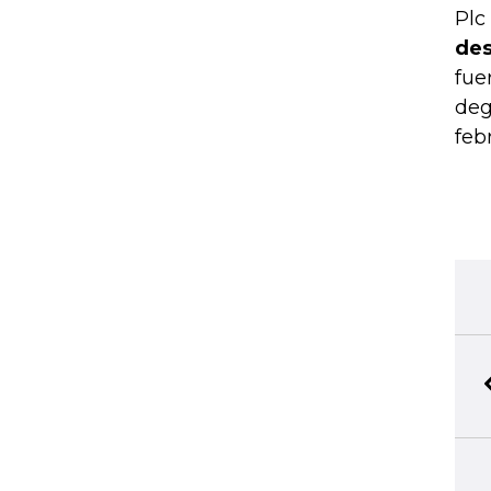
Plc
des
fue
deg
feb