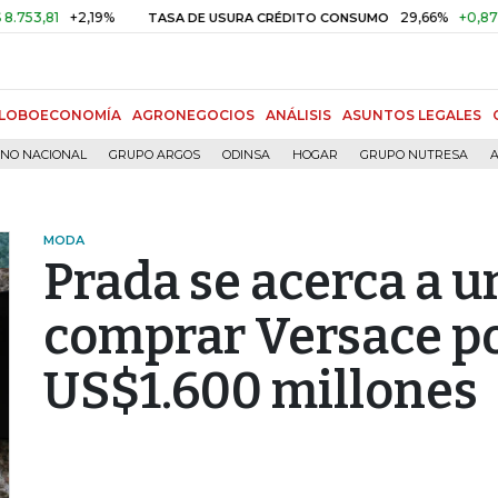
+2,19%
29,66%
+0,87%
+3,0
TASA DE USURA CRÉDITO CONSUMO
LOBOECONOMÍA
AGRONEGOCIOS
ANÁLISIS
ASUNTOS LEGALES
RNO NACIONAL
GRUPO ARGOS
ODINSA
HOGAR
GRUPO NUTRESA
A
MODA
Prada se acerca a u
comprar Versace po
US$1.600 millones