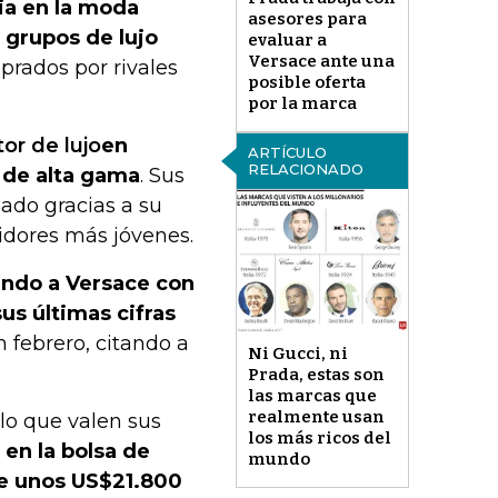
ia en la moda
asesores para
 grupos de lujo
evaluar a
Versace ante una
prados por rivales
posible oferta
por la marca
or de lujo
en
ARTÍCULO
RELACIONADO
 de alta gama
. Sus
ado gracias a su
idores más jóvenes.
ando a Versace con
us últimas cifras
 febrero, citando a
Ni Gucci, ni
Prada, estas son
las marcas que
realmente usan
lo que valen sus
los más ricos del
en la bolsa de
mundo
de unos US$21.800