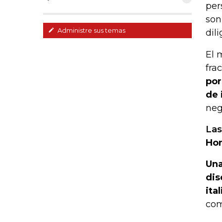
per
son
Administre sus temas
dil
El 
fra
por
de 
neg
Las
Ho
Una
dis
ita
com