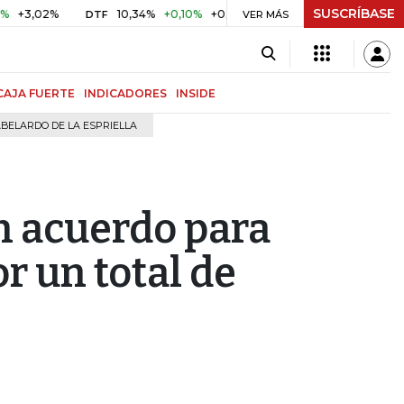
SUSCRÍBASE
2%
10,34%
+0,10%
+0,98%
$ 416,96
+$ 0,05
+0,01%
DTF
UVR
VER MÁS
CAJA FUERTE
INDICADORES
INSIDE
BELARDO DE LA ESPRIELLA
n acuerdo para
r un total de