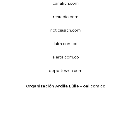
canalrcn.com
rcnradio.com
noticiasrcn.com
lafm.com.co
alerta.com.co
deportesrcn.com
Organización Ardila Lülle - oal.com.co