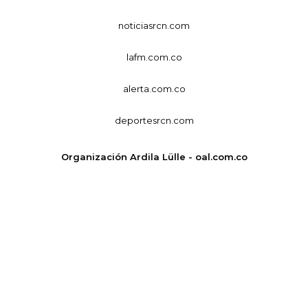
noticiasrcn.com
lafm.com.co
alerta.com.co
deportesrcn.com
Organización Ardila Lülle - oal.com.co