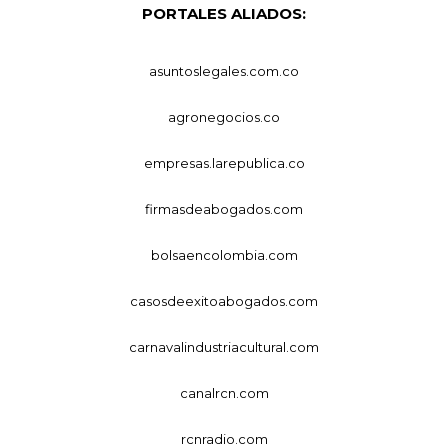
PORTALES ALIADOS:
asuntoslegales.com.co
agronegocios.co
empresas.larepublica.co
firmasdeabogados.com
bolsaencolombia.com
casosdeexitoabogados.com
carnavalindustriacultural.com
canalrcn.com
rcnradio.com