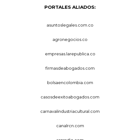
PORTALES ALIADOS:
asuntoslegales.com.co
agronegocios.co
empresas.larepublica.co
firmasdeabogados.com
bolsaencolombia.com
casosdeexitoabogados.com
carnavalindustriacultural.com
canalrcn.com
rcnradio.com