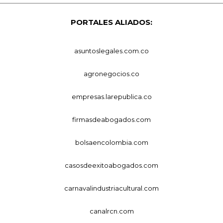
PORTALES ALIADOS:
asuntoslegales.com.co
agronegocios.co
empresas.larepublica.co
firmasdeabogados.com
bolsaencolombia.com
casosdeexitoabogados.com
carnavalindustriacultural.com
canalrcn.com