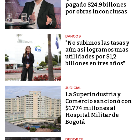
pagado $24,9 billones
por obras inconclusas
BANCOS
"No subimos las tasas y
aún así logramos unas
utilidades por $1,2
billones en tres años"
JUDICIAL
La Superindustria y
Comercio sancionó con
$1.774 millones al
Hospital Militar de
Bogotá
DEPORTE