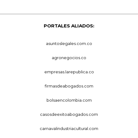
PORTALES ALIADOS:
asuntoslegales.com.co
agronegocios.co
empresas.larepublica.co
firmasdeabogados.com
bolsaencolombia.com
casosdeexitoabogados.com
carnavalindustriacultural.com