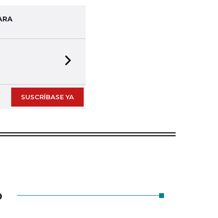
ARA
Next slide
SUSCRÍBASE YA
O