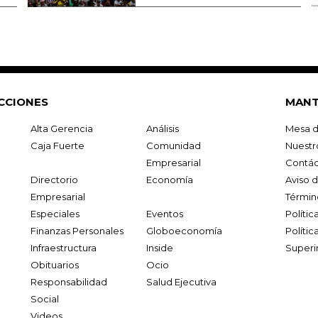
CCIONES
MANT
Alta Gerencia
Análisis
Mesa d
Caja Fuerte
Comunidad
Nuestr
Empresarial
Contác
Directorio
Economía
Aviso 
Empresarial
Términ
Especiales
Eventos
Políti
Finanzas Personales
Globoeconomía
Polític
Infraestructura
Inside
Superi
Obituarios
Ocio
Responsabilidad
Salud Ejecutiva
Social
Videos