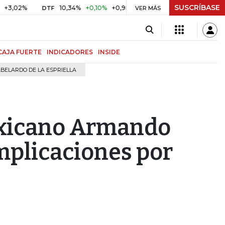
SUSCRÍBASE
02%
10,34%
+0,10%
+0,98%
$ 416,96
+$ 0,05
+0,01
DTF
UVR
VER MÁS
CAJA FUERTE
INDICADORES
INSIDE
BELARDO DE LA ESPRIELLA
exicano Armando
mplicaciones por