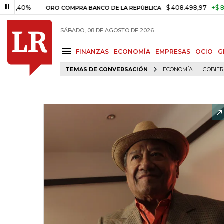
,40%
$ 408.498,97
+$ 8.753,
ORO COMPRA BANCO DE LA REPÚBLICA
SÁBADO, 08 DE AGOSTO DE 2026
FINANZAS
ECONOMÍA
EMPRESAS
OCIO
G
TEMAS DE CONVERSACIÓN
ECONOMÍA
GOBIE