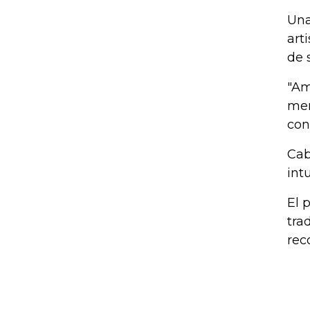
Una
art
de 
"Am
mem
con
Cab
int
El 
tra
rec