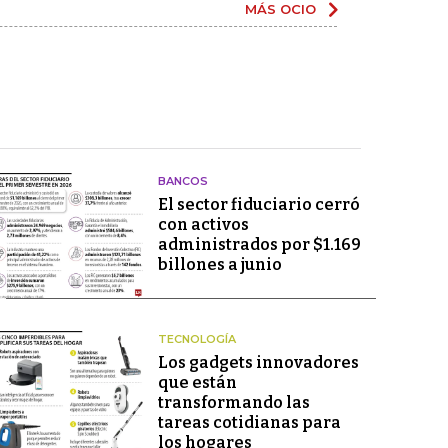
MÁS OCIO
BANCOS
El sector fiduciario cerró
con activos
administrados por $1.169
billones a junio
TECNOLOGÍA
Los gadgets innovadores
que están
transformando las
tareas cotidianas para
los hogares