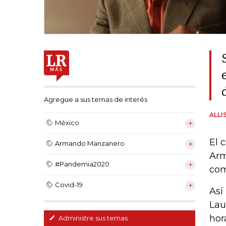
Agregue a sus temas de interés
ALLI
México
El 
Armando Manzanero
Arm
#Pandemia2020
com
Covid-19
Así
Lau
hor
Administre sus temas