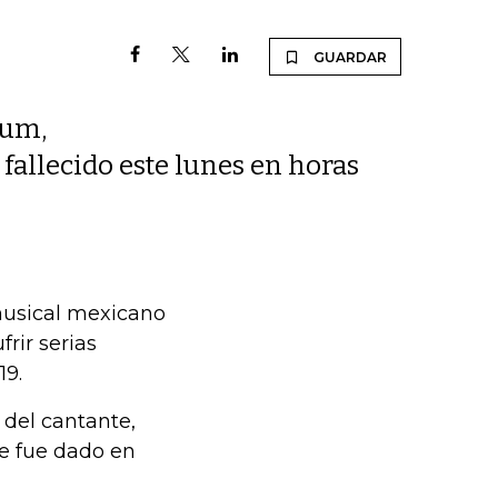
GUARDAR
lum,
fallecido este lunes en horas
 musical mexicano
rir serias
19.
 del cantante,
e fue dado en