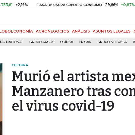
81
+2,19%
29,66%
+0,87%
+3,
TASA DE USURA CRÉDITO CONSUMO
LOBOECONOMÍA
AGRONEGOCIOS
ANÁLISIS
ASUNTOS LEGALES
RNO NACIONAL
GRUPO ARGOS
ODINSA
HOGAR
GRUPO NUTRESA
A
CULTURA
Murió el artista m
Manzanero tras co
el virus covid-19