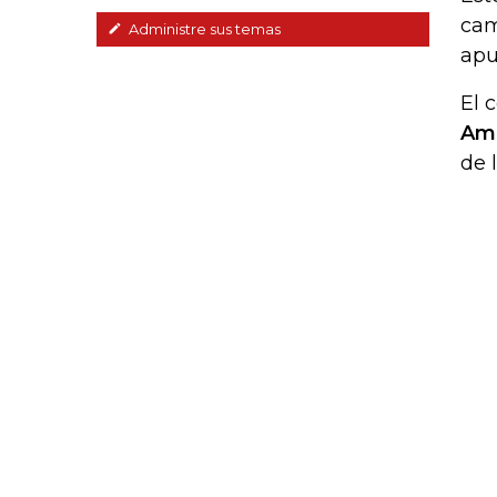
cam
Administre sus temas
apu
El 
Amé
de 