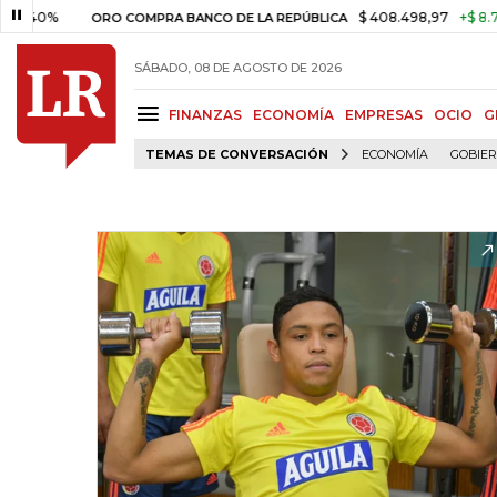
%
$ 408.498,97
+$ 8.753,81
ORO COMPRA BANCO DE LA REPÚBLICA
SÁBADO, 08 DE AGOSTO DE 2026
FINANZAS
ECONOMÍA
EMPRESAS
OCIO
G
TEMAS DE CONVERSACIÓN
ECONOMÍA
GOBIE