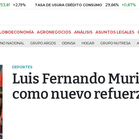
+2,19%
29,66%
+0,87%
+3,02%
TASA DE USURA CRÉDITO CONSUMO
LOBOECONOMÍA
AGRONEGOCIOS
ANÁLISIS
ASUNTOS LEGALES
RNO NACIONAL
GRUPO ARGOS
ODINSA
HOGAR
GRUPO NUTRESA
A
DEPORTES
Luis Fernando Muri
como nuevo refuerz