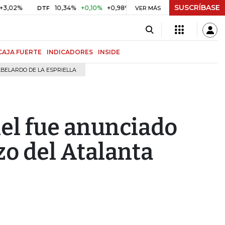
SUSCRÍBASE
10,34%
+0,10%
+0,98%
$ 417,01
+$ 0,05
+0,01%
DTF
UVR
VER MÁS
CAJA FUERTE
INDICADORES
INSIDE
BELARDO DE LA ESPRIELLA
el fue anunciado
o del Atalanta