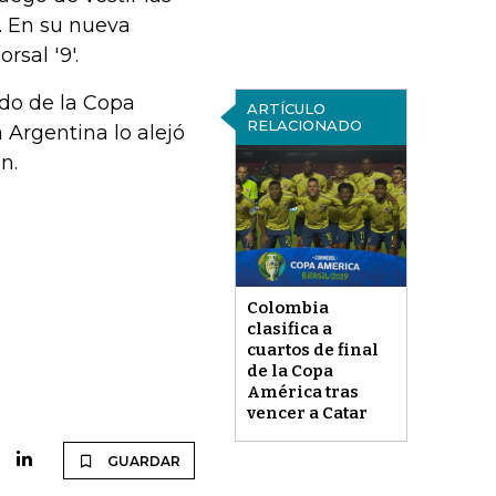
. En su nueva
rsal '9'.
ido de la Copa
ARTÍCULO
RELACIONADO
a Argentina lo alejó
n.
Colombia
clasifica a
cuartos de final
de la Copa
América tras
vencer a Catar
GUARDAR