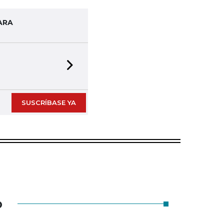
ARA
Next slide
SUSCRÍBASE YA
O