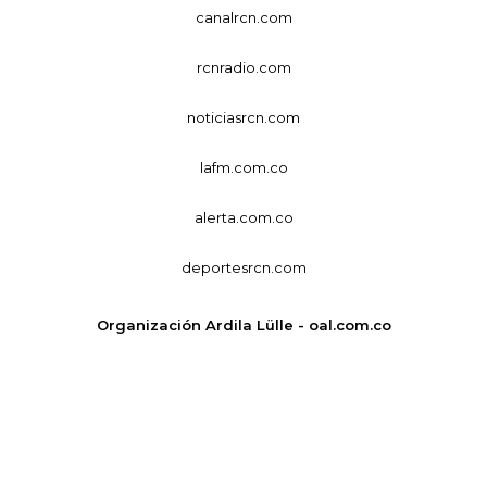
canalrcn.com
rcnradio.com
noticiasrcn.com
lafm.com.co
alerta.com.co
deportesrcn.com
Organización Ardila Lülle - oal.com.co