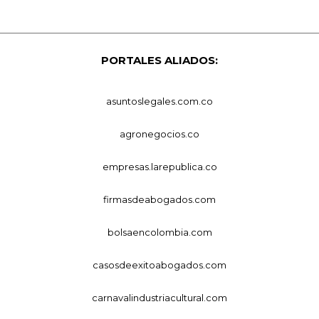
PORTALES ALIADOS:
asuntoslegales.com.co
agronegocios.co
empresas.larepublica.co
firmasdeabogados.com
bolsaencolombia.com
casosdeexitoabogados.com
carnavalindustriacultural.com