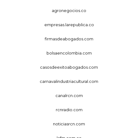
agronegocios.co
empresas.larepublica.co
firmasdeabogados.com
bolsaencolombia.com
casosdeexitoabogados.com
carnavalindustriacultural.com
canalrcn.com
rcnradio.com
noticiasrcn.com
lafm.com.co