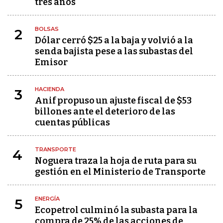
tres años
BOLSAS
2
Dólar cerró $25 a la baja y volvió a la
senda bajista pese a las subastas del
Emisor
HACIENDA
3
Anif propuso un ajuste fiscal de $53
billones ante el deterioro de las
cuentas públicas
TRANSPORTE
4
Noguera traza la hoja de ruta para su
gestión en el Ministerio de Transporte
ENERGÍA
5
Ecopetrol culminó la subasta para la
compra de 25% de las acciones de