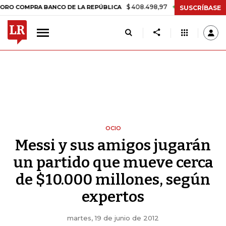
$ 408.498,97
+$ 8.753,81
+2,19%
PRA BANCO DE LA REPÚBLICA
T
SUSCRÍBASE
OCIO
Messi y sus amigos jugarán
un partido que mueve cerca
de $10.000 millones, según
expertos
martes, 19 de junio de 2012