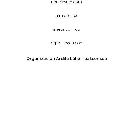
noticiasrcn.com
lafm.com.co
alerta.com.co
deportesrcn.com
Organización Ardila Lülle - oal.com.co