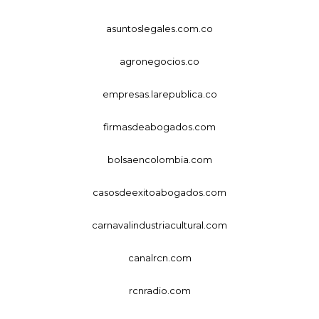
asuntoslegales.com.co
agronegocios.co
empresas.larepublica.co
firmasdeabogados.com
bolsaencolombia.com
casosdeexitoabogados.com
carnavalindustriacultural.com
canalrcn.com
rcnradio.com