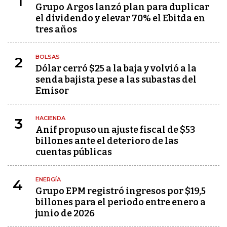
1
Grupo Argos lanzó plan para duplicar
el dividendo y elevar 70% el Ebitda en
tres años
BOLSAS
2
Dólar cerró $25 a la baja y volvió a la
senda bajista pese a las subastas del
Emisor
HACIENDA
3
Anif propuso un ajuste fiscal de $53
billones ante el deterioro de las
cuentas públicas
ENERGÍA
4
Grupo EPM registró ingresos por $19,5
billones para el periodo entre enero a
junio de 2026