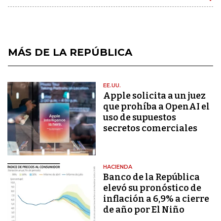
MÁS DE LA REPÚBLICA
EE.UU.
Apple solicita a un juez
que prohíba a OpenAI el
uso de supuestos
secretos comerciales
HACIENDA
Banco de la República
elevó su pronóstico de
inflación a 6,9% a cierre
de año por El Niño