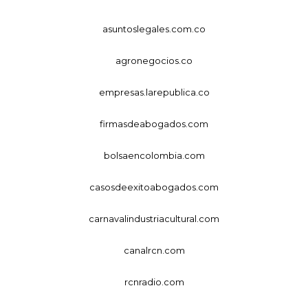
asuntoslegales.com.co
agronegocios.co
empresas.larepublica.co
firmasdeabogados.com
bolsaencolombia.com
casosdeexitoabogados.com
carnavalindustriacultural.com
canalrcn.com
rcnradio.com