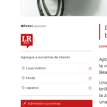
Foto:
Expansión
EXPA
Agregue a sus temas de interés
Apt
la 
Louis Vuitton
Bea
Moda
Una
zapatos
bri
la 
una
Administre sus temas