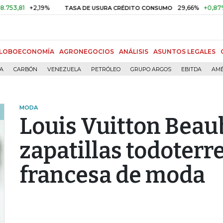
1
+2,19%
29,66%
+0,87%
+3,
TASA DE USURA CRÉDITO CONSUMO
LOBOECONOMÍA
AGRONEGOCIOS
ANÁLISIS
ASUNTOS LEGALES
ÍA
CARBÓN
VENEZUELA
PETRÓLEO
GRUPO ARGOS
EBITDA
AMÉ
MODA
Louis Vuitton Beau
zapatillas todoterr
francesa de moda