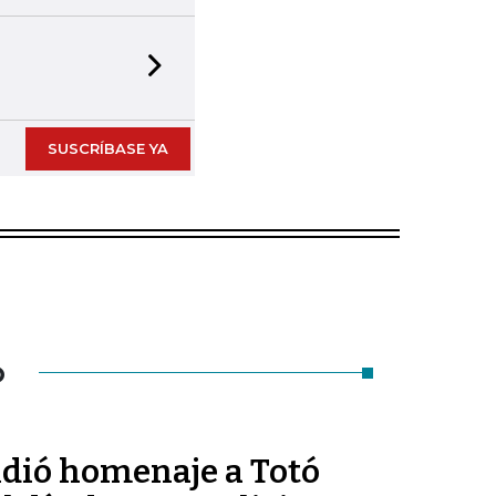
Next slide
SUSCRÍBASE YA
O
ndió homenaje a Totó