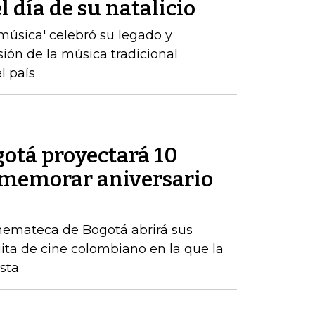
 día de su natalicio
a música' celebró su legado y
sión de la música tradicional
l país
otá proyectará 10
nmemorar aniversario
inemateca de Bogotá abrirá sus
ita de cine colombiano en la que la
ista