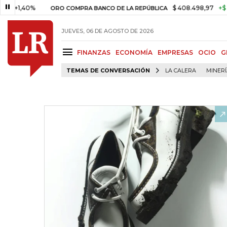
,40%
$ 408.498,97
+$ 8.753,8
ORO COMPRA BANCO DE LA REPÚBLICA
JUEVES, 06 DE AGOSTO DE 2026
FINANZAS
ECONOMÍA
EMPRESAS
OCIO
G
TEMAS DE CONVERSACIÓN
LA CALERA
MINER