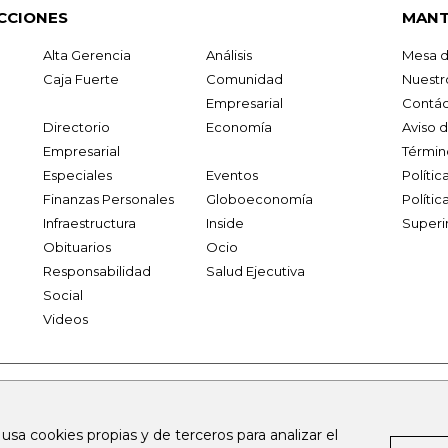
CCIONES
MANT
Alta Gerencia
Análisis
Mesa d
Caja Fuerte
Comunidad
Nuestr
Empresarial
Contác
Directorio
Economía
Aviso 
Empresarial
Términ
Especiales
Eventos
Políti
Finanzas Personales
Globoeconomía
Polític
Infraestructura
Inside
Superi
Obituarios
Ocio
Responsabilidad
Salud Ejecutiva
Social
Videos
.larepublica.co
firmasdeabogados.com
bolsaencolombia.com
 usa cookies propias y de terceros para analizar el