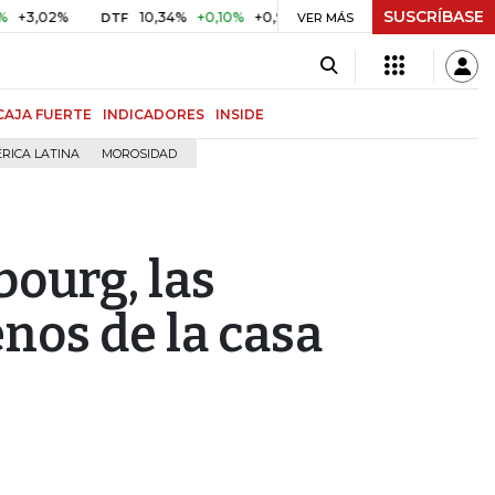
SUSCRÍBASE
02%
10,34%
+0,10%
+0,98%
$ 416,86
+$ 0,05
+0,01
DTF
UVR
VER MÁS
CAJA FUERTE
INDICADORES
INSIDE
RICA LATINA
MOROSIDAD
bourg, las
enos de la casa