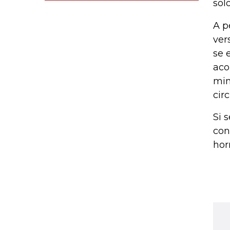
sol
A p
ver
se 
aco
min
cir
Si 
con
hor