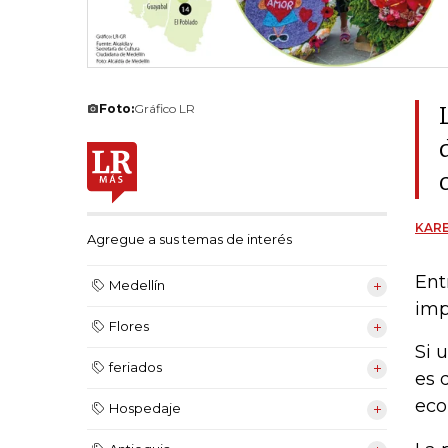
Foto:
Gráfico LR
KARE
Agregue a sus temas de interés
Ent
Medellín
imp
Flores
Si 
feriados
es 
eco
Hospedaje