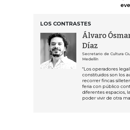
eve
LOS CONTRASTES
Álvaro Ósma
Díaz
Secretario de Cultura C
Medellín
“Los operadores leg
constituidos son los a
recorrer fincas sillete
feria con público con
diferentes espacios, l
poder vivir de otra ma