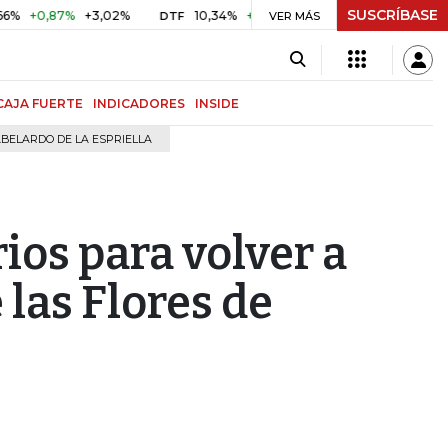
SUSCRÍBASE
87%
+3,02%
10,34%
+0,10%
+0,98%
$ 417,01
+$ 0,0
DTF
VER MÁS
UVR
CAJA FUERTE
INDICADORES
INSIDE
BELARDO DE LA ESPRIELLA
ios para volver a
e las Flores de