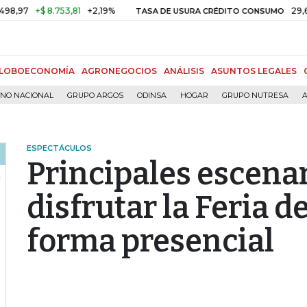
+$ 8.753,81
+2,19%
29,66%
+0,
TASA DE USURA CRÉDITO CONSUMO
LOBOECONOMÍA
AGRONEGOCIOS
ANÁLISIS
ASUNTOS LEGALES
RNO NACIONAL
GRUPO ARGOS
ODINSA
HOGAR
GRUPO NUTRESA
A
ESPECTÁCULOS
Principales escenar
disfrutar la Feria d
forma presencial