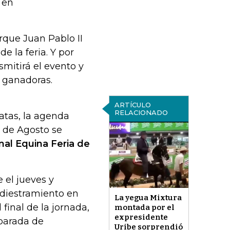
 en
rque Juan Pablo II
e la feria. Y por
mitirá el evento y
s ganadoras.
ARTÍCULO
RELACIONADO
atas, la agenda
8 de Agosto se
al Equina Feria de
 el jueves y
adiestramiento en
La yegua Mixtura
 final de la jornada,
montada por el
expresidente
 parada de
Uribe sorprendió