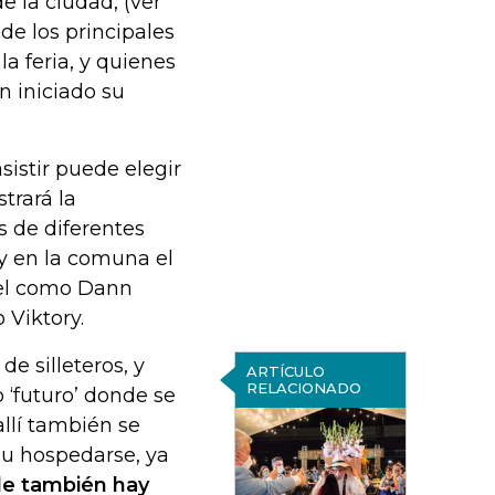
e la ciudad, (ver
 de los principales
la feria, y quienes
 iniciado su
asistir puede elegir
trará la
s de diferentes
 y en la comuna el
vel como Dann
 Viktory.
de silleteros, y
ARTÍCULO
RELACIONADO
o ‘futuro’ donde se
allí también se
, u hospedarse, ya
de también hay