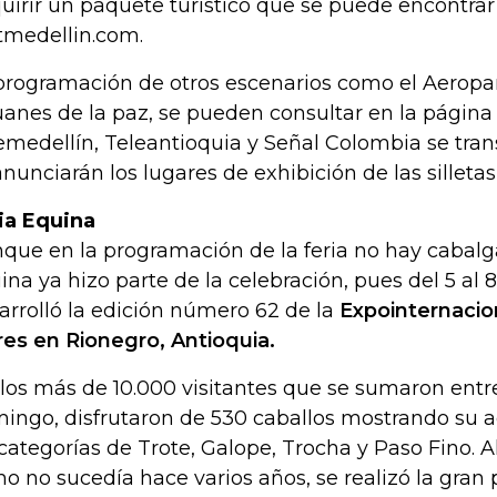
uirir un paquete turístico que se puede encontrar
itmedellin.com.
programación de otros escenarios como el Aeropa
uanes de la paz, se pueden consultar en la página d
emedellín, Teleantioquia y Señal Colombia se trans
anunciarán los lugares de exhibición de las silleta
ia Equina
que en la programación de la feria no hay cabalg
ina ya hizo parte de la celebración, pues del 5 al 
arrolló la edición número 62 de la
Expointernacion
res en Rionegro, Antioquia.
í los más de 10.000 visitantes que se sumaron entre
ingo, disfrutaron de 530 caballos mostrando su 
 categorías de Trote, Galope, Trocha y Paso Fino. Al
o no sucedía hace varios años, se realizó la gran