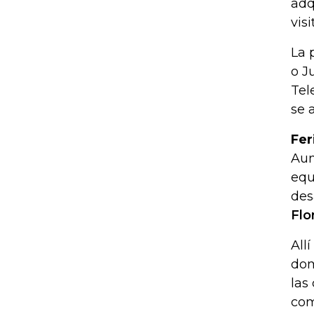
adq
vis
La 
o J
Tel
se 
Fer
Aun
equ
des
Flo
All
dom
las
com