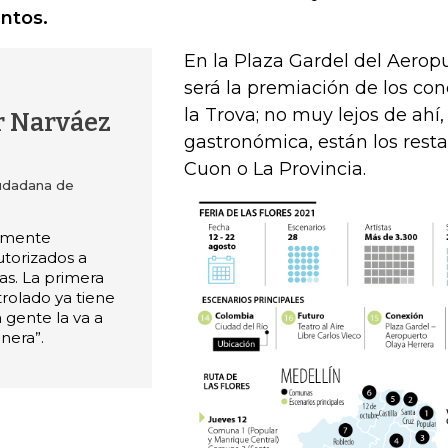
ntos.
En la Plaza Gardel del Aerop
será la premiación de los conc
la Trova; no muy lejos de ahí
r Narváez
gastronómica, están los resta
Cuon o La Provincia.
iudadana de
almente
utorizados a
ras. La primera
trolado ya tiene
a gente la va a
nera”.