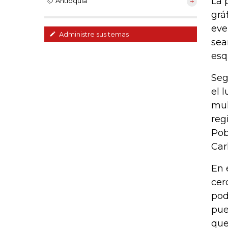
La 
Antioquia
grá
eve
Administre sus temas
sea
esq
Seg
el 
mul
reg
Pob
Car
En 
cer
pod
pue
que