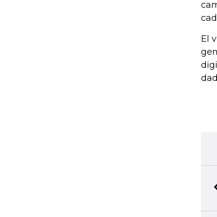
cam
cad
El 
gen
dig
dad