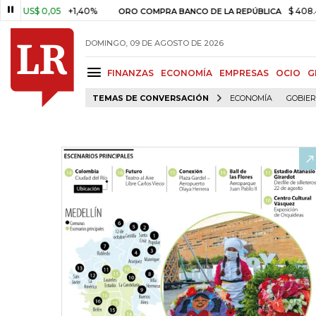
 0,05
+1,40%
$ 408.498,97
ORO COMPRA BANCO DE LA REPÚBLICA
DOMINGO, 09 DE AGOSTO DE 2026
FINANZAS
ECONOMÍA
EMPRESAS
OCIO
G
TEMAS DE CONVERSACIÓN
ECONOMÍA
GOBIE