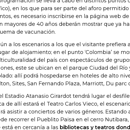
programación se lleva a cabo en distintos puntos d
fico), en los que para ser parte del aforo permitido
ntos, es necesario inscribirse en la página web de 
n mayores de 40 años deberán mostrar que ya han
uema de vacunación.
ún a los escenarios a los que el visitante prefiera 
lugar de alojamiento; en el punto ‘Colombia’ se mos
ticulturalidad del país con espectáculos de grupo
iones, este se ubican en el parque Ciudad del Río
lado: allí podrá hospedarse en hoteles de alto ni
lton, Sites, San Fernando Plaza, Marriott, Du parc o
el Estadio Atanasio Girardot tendrá lugar el desfile 
ca de allí estará el Teatro Carlos Vieco, el escenari
rá asistir a conciertos de varios géneros. Estando 
de recorrer el Pueblito Paisa en el cerro Nutibara
 está en cercanía a las
bibliotecas y teatros don