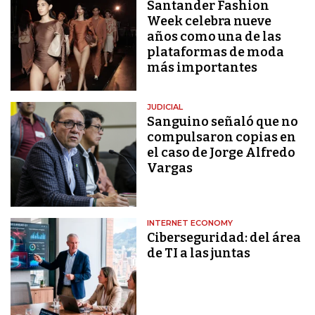
Santander Fashion
Week celebra nueve
años como una de las
plataformas de moda
más importantes
JUDICIAL
Sanguino señaló que no
compulsaron copias en
el caso de Jorge Alfredo
Vargas
INTERNET ECONOMY
Ciberseguridad: del área
de TI a las juntas