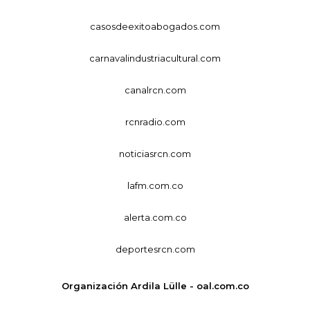
casosdeexitoabogados.com
carnavalindustriacultural.com
canalrcn.com
rcnradio.com
noticiasrcn.com
lafm.com.co
alerta.com.co
deportesrcn.com
Organización Ardila Lülle - oal.com.co