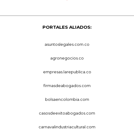
PORTALES ALIADOS:
asuntoslegales.com.co
agronegocios.co
empresas.larepublica.co
firmasdeabogados.com
bolsaencolombia.com
casosdeexitoabogados.com
carnavalindustriacultural.com