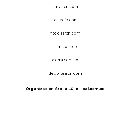
canalrcn.com
rcnradio.com
noticiasrcn.com
lafm.com.co
alerta.com.co
deportesrcn.com
Organización Ardila Lülle - oal.com.co