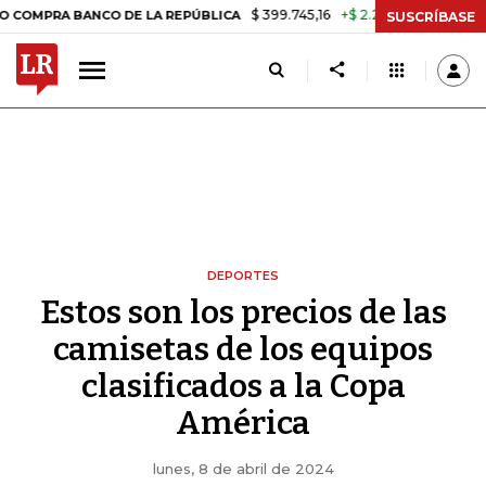
$ 399.745,16
+$ 2.295,71
+0,58%
RA BANCO DE LA REPÚBLICA
TASA
SUSCRÍBASE
DEPORTES
Estos son los precios de las
camisetas de los equipos
clasificados a la Copa
América
lunes, 8 de abril de 2024