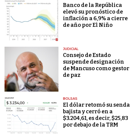
Banco de la República
elevó su pronóstico de
inflación a 6,9% a cierre
de año por El Niño
JUDICIAL
Consejo de Estado
suspende designación
de Mancuso como gestor
de paz
BOLSAS
El dólar retomó su senda
bajista y cerró en a
$3.204,61, es decir, $25,83
por debajo de la TRM