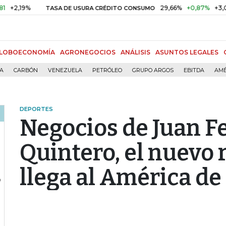
19%
29,66%
+0,87%
+3,02%
TASA DE USURA CRÉDITO CONSUMO
LOBOECONOMÍA
AGRONEGOCIOS
ANÁLISIS
ASUNTOS LEGALES
ÍA
CARBÓN
VENEZUELA
PETRÓLEO
GRUPO ARGOS
EBITDA
AMÉ
DEPORTES
Negocios de Juan 
Quintero, el nuevo 
llega al América de 