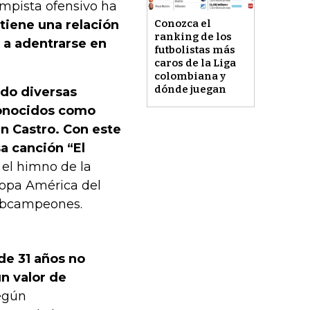
mpista ofensivo ha
iene una relación
Conozca el
ranking de los
ó a adentrarse en
futbolistas más
caros de la Liga
colombiana y
dónde juegan
ado diversas
conocidos como
an Castro. Con este
a canción “El
 el himno de la
Copa América del
ubcampeones.
de 31 años no
un valor de
según