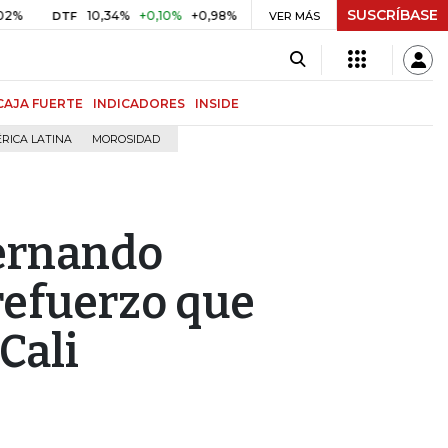
SUSCRÍBASE
10,34%
+0,10%
+0,98%
$ 416,91
+$ 0,05
+0,01%
DTF
UVR
VER MÁS
B
CAJA FUERTE
INDICADORES
INSIDE
RICA LATINA
MOROSIDAD
Fernando
refuerzo que
Cali