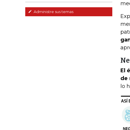
med
Administre sus temas
Exp
men
pat
gan
apr
Ne
El 
de 
lo 