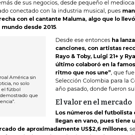
más de sus negocios, desde pequeño el medioca
ado conectado con la industria musical, pues
mant
recha con el cantante Maluma, algo que lo llev
 mundo desde 2015
.
Desde ese entonces
ha lanz
canciones, con artistas re
Rayo & Toby, Luigi 21+ y Ry
último colaboró en la famos
ritmo que nos une”
, que fue
roal América sin
Selección Colombia para la 
icia, no solo
año pasado, donde fueron s
 el fútbol
 demostrado que
El valor en el mercado
encia”.
Los números del futbolista 
llegan en vano, pues tiene 
cado de aproximadamente US$2,6 millones
, 