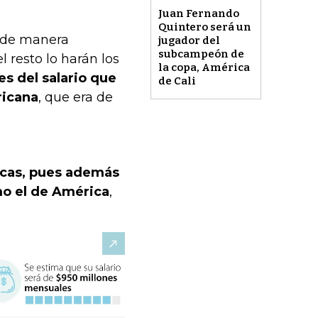
Juan Fernando
Quintero será un
s de manera
jugador del
subcampeón de
 resto lo harán los
la copa, América
s del salario que
de Cali
ricana
, que era de
icas, pues además
mo el de América
,