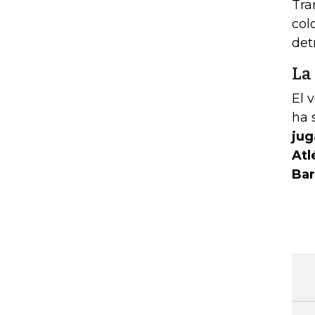
Tra
col
det
La
El 
ha 
jug
Atl
Bar