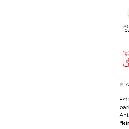
G
Est
bar
Ant
“ki