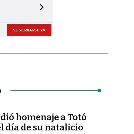
Next slide
SUSCRÍBASE YA
O
ndió homenaje a Totó
 día de su natalicio