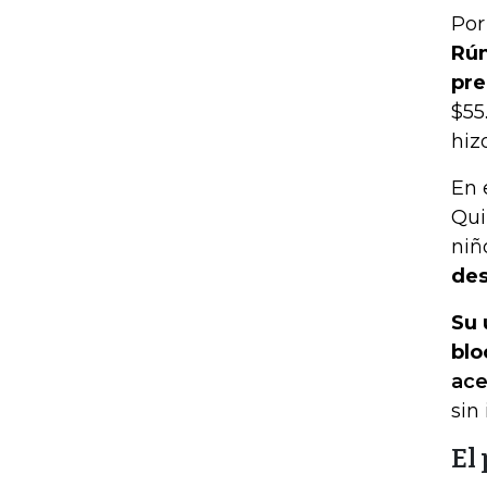
Por
Rún
pre
$55
hiz
En 
Qui
niñ
des
Su 
blo
ace
sin
El