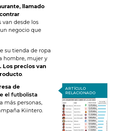
aurante, llamado
contrar
es van desde los
n un negocio que
e su tienda de ropa
ra hombre, mujer y
. Los precios van
producto
.
resa de
ARTÍCULO
RELACIONADO
 el futbolista
a más personas,
campaña Kiintero.