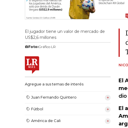
El jugador tiene un valor de mercado de
US$2,6 millones
Foto:
Gráfico LR
NICO
El 
Agregue a sus temas de interés
med
dio
Juan Fernando Quintero
El 
Fútbol
Amé
América de Cali
arg