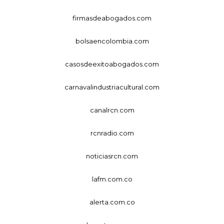
firmasdeabogados.com
bolsaencolombia.com
casosdeexitoabogados.com
carnavalindustriacultural.com
canalrcn.com
rcnradio.com
noticiasrcn.com
lafm.com.co
alerta.com.co