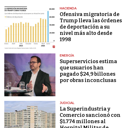
HACIENDA
Ofensiva migratoria de
Trump lleva las órdenes
de deportación a su
nivel más alto desde
1998
ENERGÍA
Superservicios estima
que usuarios han
pagado $24,9 billones
por obras inconclusas
JUDICIAL
La Superindustria y
Comercio sancionó con
$1.774 millones al
Hospital Militar de