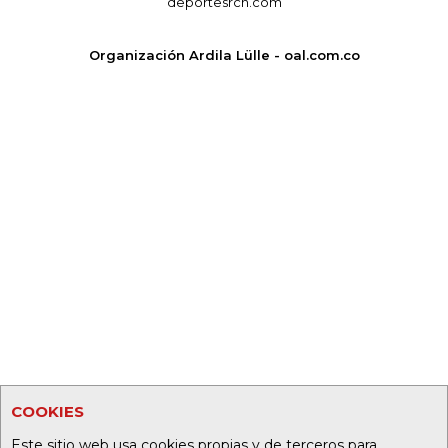
deportesrcn.com
Organización Ardila Lülle - oal.com.co
COOKIES
Este sitio web usa cookies propias y de terceros para