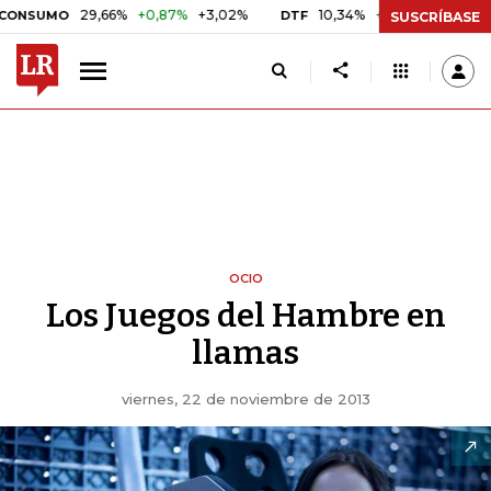
29,66%
+0,87%
+3,02%
10,34%
+0,10%
+0,98%
MO
DTF
UVR
SUSCRÍBASE
OCIO
Los Juegos del Hambre en
llamas
viernes, 22 de noviembre de 2013