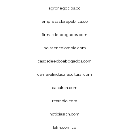
agronegocios.co
empresas.larepublica.co
firmasdeabogados.com
bolsaencolombia.com
casosdeexitoabogados.com
carnavalindustriacultural.com
canalrcn.com
rcnradio.com
noticiasrcn.com
lafm.com.co