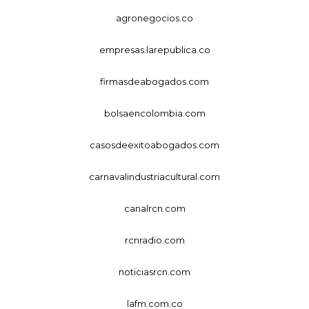
agronegocios.co
empresas.larepublica.co
firmasdeabogados.com
bolsaencolombia.com
casosdeexitoabogados.com
carnavalindustriacultural.com
canalrcn.com
rcnradio.com
noticiasrcn.com
lafm.com.co