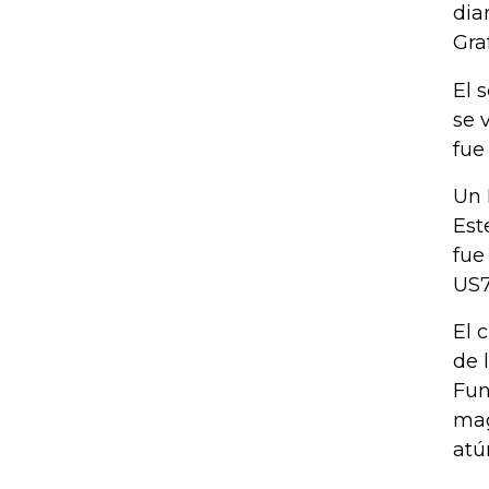
dia
Gra
El 
se 
fue
Un 
Est
fue
US7
El 
de 
Fun
mag
atú