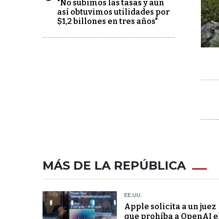
"No subimos las tasas y aún
así obtuvimos utilidades por
$1,2 billones en tres años"
MÁS DE LA REPÚBLICA
EE.UU.
Apple solicita a un juez
que prohíba a OpenAI e