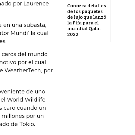
ñado por Laurence
Conozca detalles
de los paquetes
de lujo que lanzó
la Fifa para el
a en una subasta,
mundial Qatar
ator Mundi’ la cual
2022
es.
s caros del mundo.
motivo por el cual
de WeatherTech, por
proveniente de uno
el World Wildlife
más caro cuando un
 millones por un
ado de Tokio.