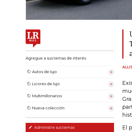
Agregue a sus temas de interés
ALLI
Autos de lujo
Exi
Licores de lujo
muc
Multimillonarios
Gra
par
Nueva colección
his
El 
Administre sus temas