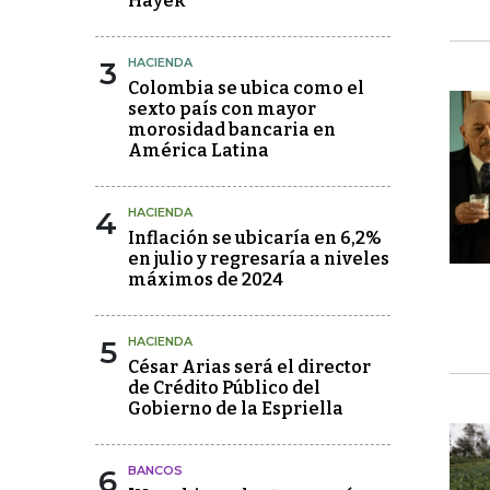
Hayek
3
HACIENDA
Colombia se ubica como el
sexto país con mayor
morosidad bancaria en
América Latina
4
HACIENDA
Inflación se ubicaría en 6,2%
en julio y regresaría a niveles
máximos de 2024
5
HACIENDA
César Arias será el director
de Crédito Público del
Gobierno de la Espriella
6
BANCOS