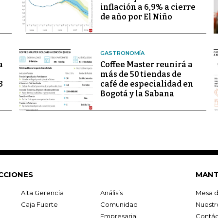
inflación a 6,9% a cierre
de año por El Niño
GASTRONOMÍA
a
Coffee Master reunirá a
más de 50 tiendas de
3
café de especialidad en
Bogotá y la Sabana
CCIONES
MANT
Alta Gerencia
Análisis
Mesa d
Caja Fuerte
Comunidad
Nuestr
Empresarial
Contác