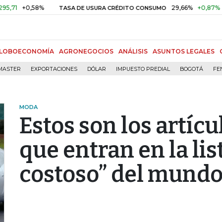
+0,58%
29,66%
+0,87%
+3,02
TASA DE USURA CRÉDITO CONSUMO
LOBOECONOMÍA
AGRONEGOCIOS
ANÁLISIS
ASUNTOS LEGALES
MASTER
EXPORTACIONES
DÓLAR
IMPUESTO PREDIAL
BOGOTÁ
FE
MODA
Estos son los artíc
que entran en la lis
costoso” del mund