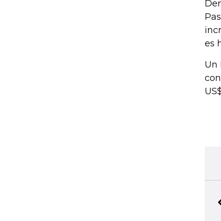
Den
Pas
inc
es 
Un 
con
US$