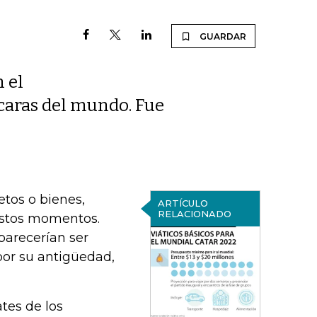
GUARDAR
 el
 caras del mundo. Fue
etos o bienes,
ARTÍCULO
RELACIONADO
estos momentos.
parecerían ser
por su antigüedad,
ates de los