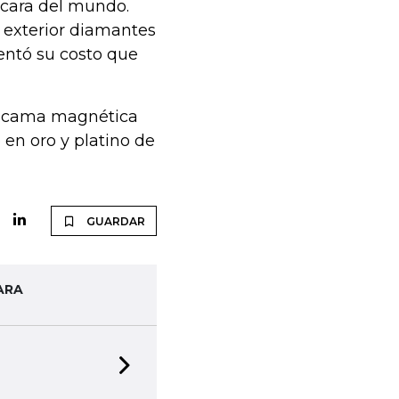
s cara del mundo.
u exterior diamantes
mentó su costo que
na cama magnética
en oro y platino de
GUARDAR
ARA
Next slide