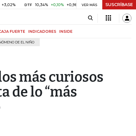
SUSCRÍBASE
%
10,34%
+0,10%
+0,98%
$ 416,86
+$ 0,05
+0,01%
DTF
UVR
VER MÁS
CAJA FUERTE
INDICADORES
INSIDE
NÓMENO DE EL NIÑO
ulos más curiosos
ta de lo “más
o