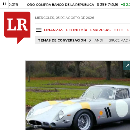
1%
$ 399.745,16
+$ 2.295,71
ORO COMPRA BANCO DE LA REPÚBLICA
MIÉRCOLES, 05 DE AGOSTO DE 2026
FINANZAS
ECONOMÍA
EMPRESAS
OCIO
G
TEMAS DE CONVERSACIÓN
ANDI
BRUCE MAC 