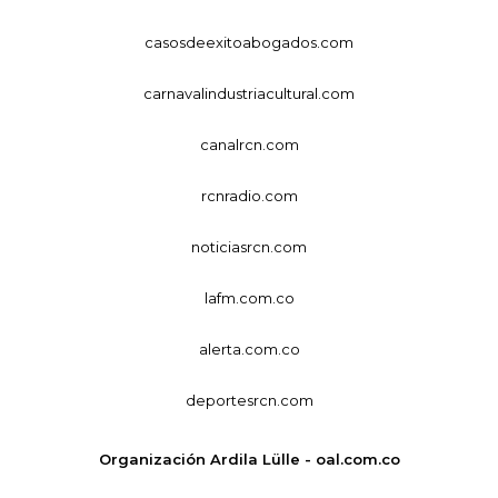
casosdeexitoabogados.com
carnavalindustriacultural.com
canalrcn.com
rcnradio.com
noticiasrcn.com
lafm.com.co
alerta.com.co
deportesrcn.com
Organización Ardila Lülle - oal.com.co