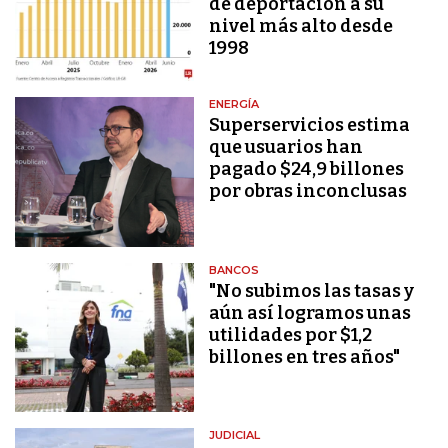
de deportación a su
nivel más alto desde
1998
ENERGÍA
Superservicios estima
que usuarios han
pagado $24,9 billones
por obras inconclusas
BANCOS
"No subimos las tasas y
aún así logramos unas
utilidades por $1,2
billones en tres años"
JUDICIAL