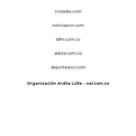
rcnradio.com
noticiasrcn.com
lafm.com.co
alerta.com.co
deportesrcn.com
Organización Ardila Lülle - oal.com.co