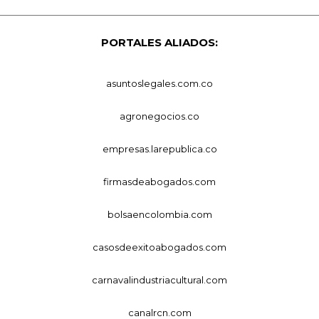
PORTALES ALIADOS:
asuntoslegales.com.co
agronegocios.co
empresas.larepublica.co
firmasdeabogados.com
bolsaencolombia.com
casosdeexitoabogados.com
carnavalindustriacultural.com
canalrcn.com