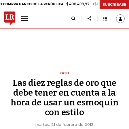
$ 408.498,97
+$ 8.753,81
+2,19%
ANCO DE LA REPÚBLICA
TASA D
SUSCRÍBASE
OCIO
Las diez reglas de oro que
debe tener en cuenta a la
hora de usar un esmoquin
con estilo
martes, 21 de febrero de 2012