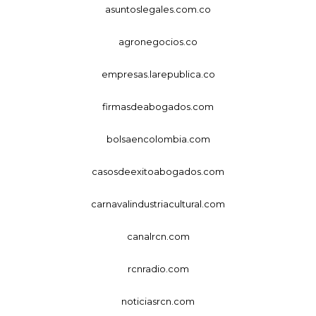
asuntoslegales.com.co
agronegocios.co
empresas.larepublica.co
firmasdeabogados.com
bolsaencolombia.com
casosdeexitoabogados.com
carnavalindustriacultural.com
canalrcn.com
rcnradio.com
noticiasrcn.com