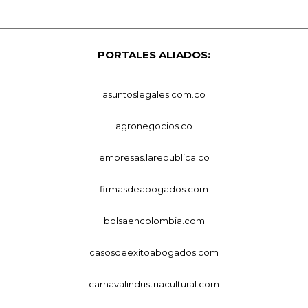
PORTALES ALIADOS:
asuntoslegales.com.co
agronegocios.co
empresas.larepublica.co
firmasdeabogados.com
bolsaencolombia.com
casosdeexitoabogados.com
carnavalindustriacultural.com