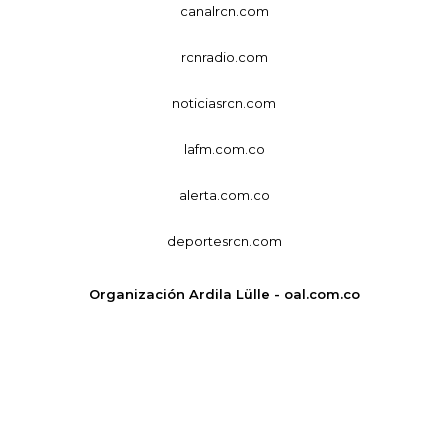
canalrcn.com
rcnradio.com
noticiasrcn.com
lafm.com.co
alerta.com.co
deportesrcn.com
Organización Ardila Lülle - oal.com.co